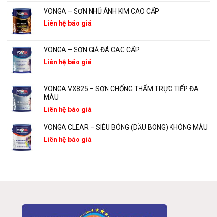
VONGA – SƠN NHŨ ÁNH KIM CAO CẤP
Liên hệ báo giá
VONGA – SƠN GIẢ ĐÁ CAO CẤP
Liên hệ báo giá
VONGA VX825 – SƠN CHỐNG THẤM TRỰC TIẾP ĐA
MÀU
Liên hệ báo giá
VONGA CLEAR – SIÊU BÓNG (DẦU BÓNG) KHÔNG MÀU
Liên hệ báo giá