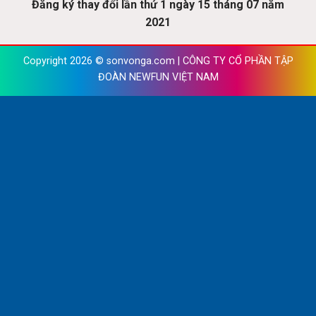
Đăng ký thay đổi lần thứ 1 ngày 15 tháng 07 năm
2021
Copyright 2026 ©
sonvonga.com | CÔNG TY CỔ PHẦN TẬP
ĐOÀN NEWFUN VIỆT NAM