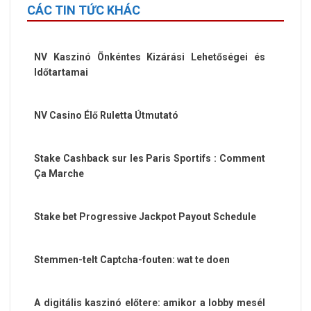
CÁC TIN TỨC KHÁC
NV Kaszinó Önkéntes Kizárási Lehetőségei és
Időtartamai
NV Casino Élő Ruletta Útmutató
Stake Cashback sur les Paris Sportifs : Comment
Ça Marche
Stake bet Progressive Jackpot Payout Schedule
Stemmen-telt Captcha-fouten: wat te doen
A digitális kaszinó előtere: amikor a lobby mesél