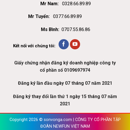
Mr Nam:
0328.66.89.89
Mr Tuyển:
0377.66.89.89
Ms Bình:
0707.55.86.86
Kết nối với chúng tôi:
Giấy chứng nhận đăng ký doanh nghiệp công ty
cổ phần số 0109697974
Đăng ký lần đầu ngày 07 tháng 07 năm 2021
Đăng ký thay đổi lần thứ 1 ngày 15 tháng 07 năm
2021
Copyright 2026 ©
sonvonga.com | CÔNG TY CỔ PHẦN TẬP
ĐOÀN NEWFUN VIỆT NAM