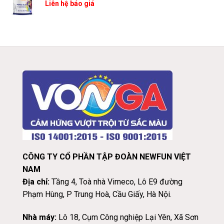
Liên hệ báo giá
CÔNG TY CỔ PHẦN TẬP ĐOÀN NEWFUN VIỆT
NAM
Địa chỉ:
Tầng 4, Toà nhà Vimeco, Lô E9 đường
Phạm Hùng, P Trung Hoà, Cầu Giấy, Hà Nội.
Nhà máy:
Lô 18, Cụm Công nghiệp Lại Yên, Xã Sơn