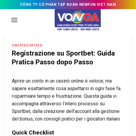
Skip
CÔNG TY CỔ PHẦN TẬP ĐOÀN NEWFUN VIỆT NAM
to
content
UNCATEGORIZED
Registrazione su Sportbet: Guida
Pratica Passo dopo Passo
Aprire un conto in un casinò online è veloce, ma
sapere esattamente cosa aspettarsi in ogni fase fa
risparmiare tempo e frustrazione. Questa guida vi
accompagna attraverso l’intero processo su
Sportbet, dalla creazione dell’account alla gestione
del bonus, con consigli pratici per i giocatori italiani.
Quick Checklist