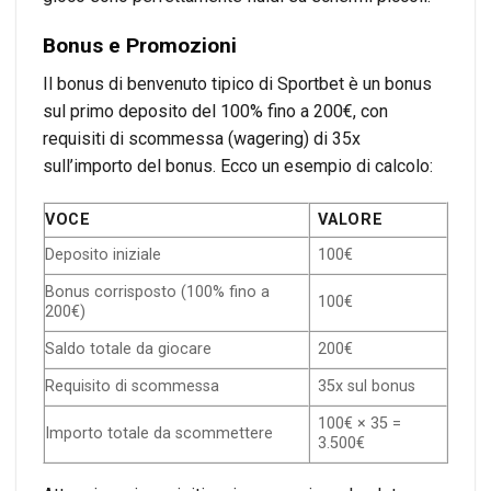
Bonus e Promozioni
Il bonus di benvenuto tipico di Sportbet è un bonus
sul primo deposito del 100% fino a 200€, con
requisiti di scommessa (wagering) di 35x
sull’importo del bonus. Ecco un esempio di calcolo:
VOCE
VALORE
Deposito iniziale
100€
Bonus corrisposto (100% fino a
100€
200€)
Saldo totale da giocare
200€
Requisito di scommessa
35x sul bonus
100€ × 35 =
Importo totale da scommettere
3.500€