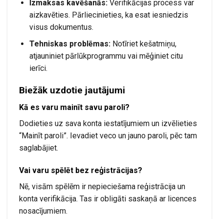
Izmaksas kavēšanās:
Verifikācijas process var
aizkavēties. Pārliecinieties, ka esat iesniedzis
visus dokumentus.
Tehniskas problēmas:
Notīriet kešatmiņu,
atjauniniet pārlūkprogrammu vai mēģiniet citu
ierīci.
Biežāk uzdotie jautājumi
Kā es varu mainīt savu paroli?
Dodieties uz sava konta iestatījumiem un izvēlieties
“Mainīt paroli”. Ievadiet veco un jauno paroli, pēc tam
saglabājiet.
Vai varu spēlēt bez reģistrācijas?
Nē, visām spēlēm ir nepieciešama reģistrācija un
konta verifikācija. Tas ir obligāti saskaņā ar licences
nosacījumiem.