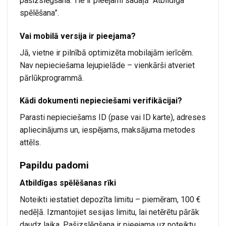
pašizslēgšana. Tie ir pieejami sadaļā “Atbildīga
spēlēšana”.
Vai mobilā versija ir pieejama?
Jā, vietne ir pilnībā optimizēta mobilajām ierīcēm.
Nav nepieciešama lejupielāde – vienkārši atveriet
pārlūkprogrammā.
Kādi dokumenti nepieciešami verifikācijai?
Parasti nepieciešams ID (pase vai ID karte), adreses
apliecinājums un, iespējams, maksājuma metodes
attēls.
Papildu padomi
Atbildīgas spēlēšanas rīki
Noteikti iestatiet depozīta limitu – piemēram, 100 €
nedēļā. Izmantojiet sesijas limitu, lai netērētu pārāk
daudz laika. Pašizslēgšana ir pieejama uz noteiktu