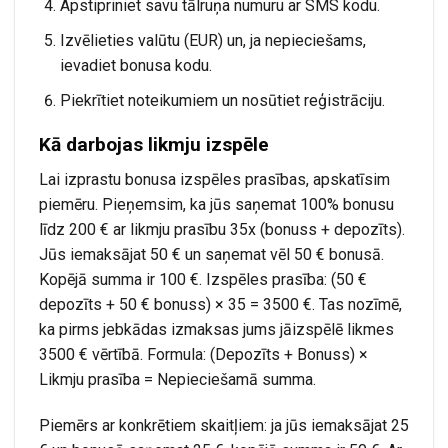
Apstipriniet savu tālruņa numuru ar SMS kodu.
Izvēlieties valūtu (EUR) un, ja nepieciešams,
ievadiet bonusa kodu.
Piekrītiet noteikumiem un nosūtiet reģistrāciju.
Kā darbojas likmju izspēle
Lai izprastu bonusa izspēles prasības, apskatīsim
piemēru. Pieņemsim, ka jūs saņemat 100% bonusu
līdz 200 € ar likmju prasību 35x (bonuss + depozīts).
Jūs iemaksājat 50 € un saņemat vēl 50 € bonusā.
Kopējā summa ir 100 €. Izspēles prasība: (50 €
depozīts + 50 € bonuss) × 35 = 3500 €. Tas nozīmē,
ka pirms jebkādas izmaksas jums jāizspēlē likmes
3500 € vērtībā. Formula: (Depozīts + Bonuss) ×
Likmju prasība = Nepieciešamā summa.
Piemērs ar konkrētiem skaitļiem: ja jūs iemaksājat 25