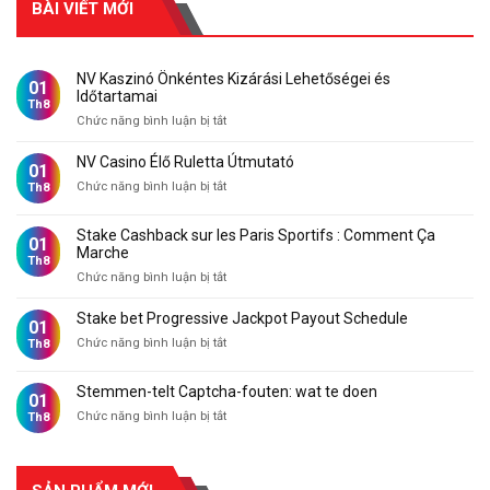
BÀI VIẾT MỚI
NV Kaszinó Önkéntes Kizárási Lehetőségei és
01
Időtartamai
Th8
ở
Chức năng bình luận bị tắt
NV
Kaszinó
NV Casino Élő Ruletta Útmutató
01
Önkéntes
ở
Chức năng bình luận bị tắt
Th8
Kizárási
NV
Lehetőségei
Casino
és
Stake Cashback sur les Paris Sportifs : Comment Ça
01
Élő
Időtartamai
Marche
Ruletta
Th8
ở
Chức năng bình luận bị tắt
Útmutató
Stake
Cashback
Stake bet Progressive Jackpot Payout Schedule
01
sur
ở
Chức năng bình luận bị tắt
Th8
les
Stake
Paris
bet
Sportifs
Stemmen-telt Captcha-fouten: wat te doen
01
Progressive
:
ở
Chức năng bình luận bị tắt
Jackpot
Th8
Comment
Stemmen-
Payout
Ça
telt
Schedule
Marche
Captcha-
fouten: