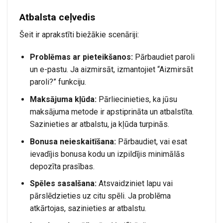
Atbalsta ceļvedis
Šeit ir aprakstīti biežākie scenāriji:
Problēmas ar pieteikšanos:
Pārbaudiet paroli
un e-pastu. Ja aizmirsāt, izmantojiet “Aizmirsāt
paroli?” funkciju.
Maksājuma kļūda:
Pārliecinieties, ka jūsu
maksājuma metode ir apstiprināta un atbalstīta.
Sazinieties ar atbalstu, ja kļūda turpinās.
Bonusa neieskaitīšana:
Pārbaudiet, vai esat
ievadījis bonusa kodu un izpildījis minimālās
depozīta prasības.
Spēles sasalšana:
Atsvaidziniet lapu vai
pārslēdzieties uz citu spēli. Ja problēma
atkārtojas, sazinieties ar atbalstu.