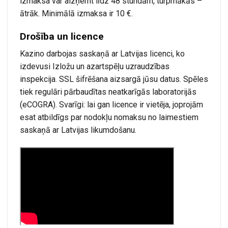
izmaksa var aizņemt līdz 48 stundām, turpmākās –
ātrāk. Minimālā izmaksa ir 10 €.
Drošība un licence
Kazino darbojas saskaņā ar Latvijas licenci, ko
izdevusi Izložu un azartspēļu uzraudzības
inspekcija. SSL šifrēšana aizsargā jūsu datus. Spēles
tiek regulāri pārbaudītas neatkarīgās laboratorijās
(eCOGRA). Svarīgi: lai gan licence ir vietēja, joprojām
esat atbildīgs par nodokļu nomaksu no laimestiem
saskaņā ar Latvijas likumdošanu.