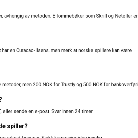
er, avhengig av metoden. E-lommebøker som Skrill og Neteller er
t har en Curacao-lisens, men merk at norske spillere kan være
 metoder, men 200 NOK for Trustly og 500 NOK for bankoverføri
?
, eller sende en e-post. Svar innen 24 timer.
e spiller?
k og reload-bonuser. Sjekk kampanjesiden jevnlig.