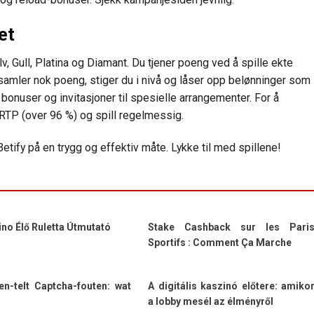
et
v, Gull, Platina og Diamant. Du tjener poeng ved å spille ekte
amler nok poeng, stiger du i nivå og låser opp belønninger som
 bonuser og invitasjoner til spesielle arrangementer. For å
RTP (over 96 %) og spill regelmessig.
etify på en trygg og effektiv måte. Lykke til med spillene!
no Élő Ruletta Útmutató
Stake Cashback sur les Pari
Sportifs : Comment Ça Marche
n-telt Captcha-fouten: wat
A digitális kaszinó előtere: amiko
a lobby mesél az élményről