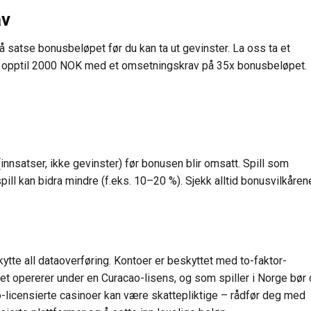
av
satse bonusbeløpet før du kan ta ut gevinster. La oss ta et
 opptil 2000 NOK med et omsetningskrav på 35x bonusbeløpet.
innsatser, ikke gevinster) før bonusen blir omsatt. Spill som
ill kan bidra mindre (f.eks. 10–20 %). Sjekk alltid bonusvilkåren
kytte all dataoverføring. Kontoer er beskyttet med to-faktor-
et opererer under en Curacao-lisens, og som spiller i Norge bør 
licensierte casinoer kan være skattepliktige – rådfør deg med