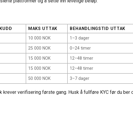
sierte plattformer og å sette inn levelige beløp.
SKUDD
MAKS UTTAK
BEHANDLINGSTID UTTAK
10 000 NOK
1–3 dager
25 000 NOK
0–24 timer
15 000 NOK
12–48 timer
15 000 NOK
12–48 timer
50 000 NOK
3–7 dager
k krever verifisering første gang. Husk å fullføre KYC før du ber