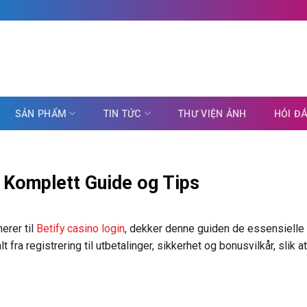
SẢN PHẨM
TIN TỨC
THƯ VIỆN ẢNH
HỎI Đ
– Komplett Guide og Tips
erer til
Betify casino login
, dekker denne guiden de essensielle
 fra registrering til utbetalinger, sikkerhet og bonusvilkår, slik a