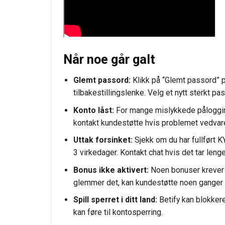
Når noe går galt
Glemt passord:
Klikk på “Glemt passord” p
tilbakestillingslenke. Velg et nytt sterkt pa
Konto låst:
For mange mislykkede påloggings
kontakt kundestøtte hvis problemet vedvare
Uttak forsinket:
Sjekk om du har fullført K
3 virkedager. Kontakt chat hvis det tar lenger
Bonus ikke aktivert:
Noen bonuser krever 
glemmer det, kan kundestøtte noen ganger le
Spill sperret i ditt land:
Betify kan blokkere
kan føre til kontosperring.