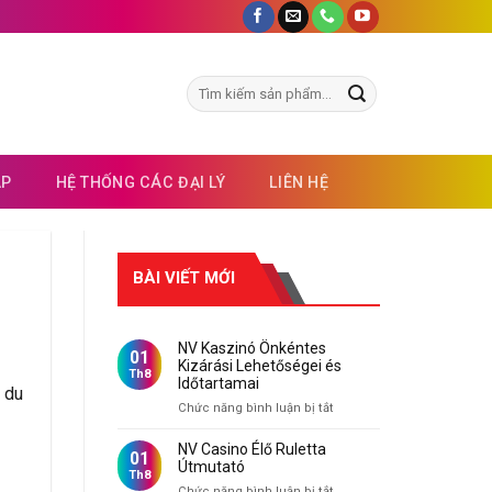
Tìm
kiếm:
ÁP
HỆ THỐNG CÁC ĐẠI LÝ
LIÊN HỆ
BÀI VIẾT MỚI
NV Kaszinó Önkéntes
01
Kizárási Lehetőségei és
Th8
Időtartamai
t du
ở
Chức năng bình luận bị tắt
NV
Kaszinó
NV Casino Élő Ruletta
01
Önkéntes
Útmutató
Th8
Kizárási
ở
Chức năng bình luận bị tắt