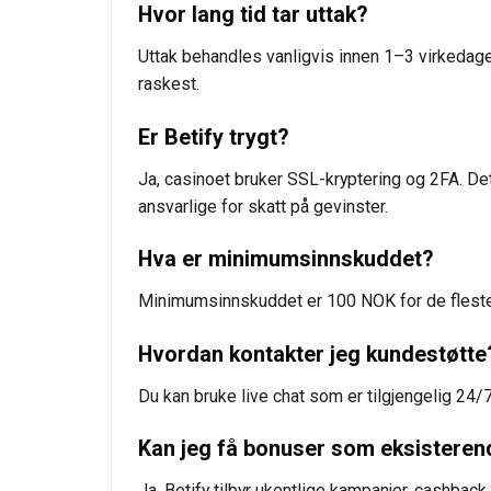
Hvor lang tid tar uttak?
Uttak behandles vanligvis innen 1–3 virkedag
raskest.
Er Betify trygt?
Ja, casinoet bruker SSL-kryptering og 2FA. De
ansvarlige for skatt på gevinster.
Hva er minimumsinnskuddet?
Minimumsinnskuddet er 100 NOK for de fleste
Hvordan kontakter jeg kundestøtte
Du kan bruke live chat som er tilgjengelig 24/7
Kan jeg få bonuser som eksisterend
Ja, Betify tilbyr ukentlige kampanjer, cashbac