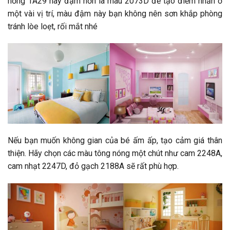
hồng 1A29 hay đậm hơn là màu 2073D để tạo điểm nhấn ở
một vài vị trí, màu đậm này bạn không nên sơn khắp phòng
tránh lòe loẹt, rối mắt nhé
Nếu bạn muốn không gian của bé ấm ấp, tạo cảm giá thân
thiện. Hãy chọn các màu tông nóng một chút như cam 2248A,
cam nhạt 2247D, đỏ gạch 2188A sẽ rất phù hợp.