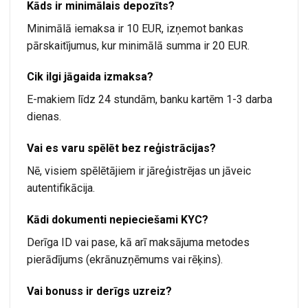
Kāds ir minimālais depozīts?
Minimālā iemaksa ir 10 EUR, izņemot bankas
pārskaitījumus, kur minimālā summa ir 20 EUR.
Cik ilgi jāgaida izmaksa?
E-makiem līdz 24 stundām, banku kartēm 1-3 darba
dienas.
Vai es varu spēlēt bez reģistrācijas?
Nē, visiem spēlētājiem ir jāreģistrējas un jāveic
autentifikācija.
Kādi dokumenti nepieciešami KYC?
Derīga ID vai pase, kā arī maksājuma metodes
pierādījums (ekrānuzņēmums vai rēķins).
Vai bonuss ir derīgs uzreiz?