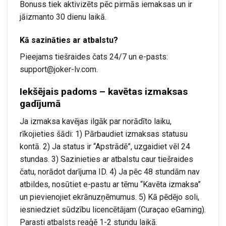
Bonuss tiek aktivizēts pēc pirmās iemaksas un ir
jāizmanto 30 dienu laikā.
Kā sazināties ar atbalstu?
Pieejams tiešraides čats 24/7 un e-pasts:
support@joker-lv.com.
Iekšējais padoms – kavētas izmaksas
gadījumā
Ja izmaksa kavējas ilgāk par norādīto laiku,
rīkojieties šādi: 1) Pārbaudiet izmaksas statusu
kontā. 2) Ja status ir “Apstrādē”, uzgaidiet vēl 24
stundas. 3) Sazinieties ar atbalstu caur tiešraides
čatu, norādot darījuma ID. 4) Ja pēc 48 stundām nav
atbildes, nosūtiet e-pastu ar tēmu “Kavēta izmaksa”
un pievienojiet ekrānuzņēmumus. 5) Kā pēdējo soli,
iesniedziet sūdzību licencētājam (Curaçao eGaming).
Parasti atbalsts reaģē 1-2 stundu laikā.