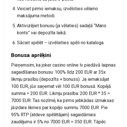
Veiciet pirmo iemaksu, izvēloties vēlamo
maksājuma metodi.
Aktivizējiet bonusu (ja vēlaties) sadaļā “Mans
konts” vai depozīta laikā.
Sāciet spēlēt – izvēlieties spēli no kataloga.
Bonusa aprēķini
Pieņemsim, ka joker casino online lv piedāvā laipnas
sagaidīšanas bonusu: 100% līdz 200 EUR ar 35x
likmju prasību (depozīts + bonuss). Ja iemaksājat
100 EUR, jūs saņemat vēl 100 EUR bonusā. Kopējā
summa = 200 EUR. Likmju prasība: 200 EUR * 35 =
7000 EUR. Tas nozīmē, ka pirms jebkādas izmaksas
jāizdara likmes par kopējo summu 7000 EUR. Pie
95% RTP (atdeve spēlētājam) sagaidāmais
zaudējums ir 5% no 7000 EUR = 350 EUR. Tāpēc