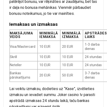
patērējot bonusu, var rēķināties ar zaudējumu, bet tas
ir daļa no bonusa mehānikas. Vienmēr pārbaudiet
bonusu noteikumus, jo tie var mainīties.
Iemaksas un izmaksas
MAKSĀJUMA
MINIMĀLĀ
MINIMĀLĀ
APSTRĀDES
VEIDS
IEMAKSA
IZMAKSA
LAIKS
1-3 darba
Visa/Mastercard
10 EUR
20 EUR
dienas
Skrill
10 EUR
10 EUR
24 stundas
Neteller
10 EUR
10 EUR
24 stundas
Bankas
3-7 darba
20 EUR
50 EUR
pārskaitījums
dienas
Lai veiktu izmaksu, dodieties uz “Kase”, izvēlieties
izmaksu un ievadiet summu. Joker casino lv parasti
apstrādā izmaksas 24 stundu laikā, taču bankas
pārskaitījumi var aizņemt ilgāk.