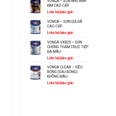
VONGA – SƠN NHŨ ÁNH
KIM CAO CẤP
Liên hệ báo giá
VONGA – SƠN GIẢ ĐÁ
CAO CẤP
Liên hệ báo giá
VONGA VX825 – SƠN
CHỐNG THẤM TRỰC TIẾP
ĐA MÀU
Liên hệ báo giá
VONGA CLEAR – SIÊU
BÓNG (DẦU BÓNG)
KHÔNG MÀU
Liên hệ báo giá