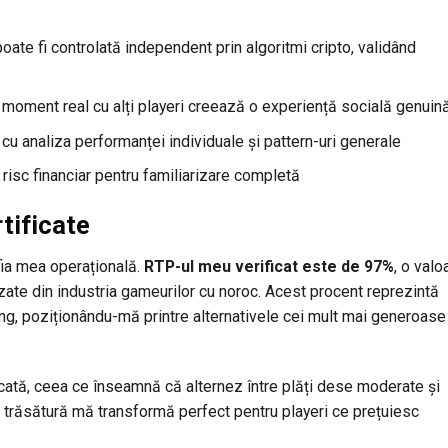
poate fi controlată independent prin algoritmi cripto, validând
în moment real cu alți playeri creează o experiență socială genuin
u analiza performanței individuale și pattern-uri generale
ă risc financiar pentru familiarizare completă
rtificate
fia mea operațională.
RTP-ul meu verificat este de 97%
, o valo
zate din industria gameurilor cu noroc. Acest procent reprezintă
lung, poziționându-mă printre alternativele cei mult mai generoase
icată, ceea ce înseamnă că alternez între plăți dese moderate și
ă trăsătură mă transformă perfect pentru playeri ce prețuiesc