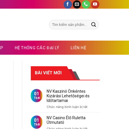
Tìm
kiếm:
ÁP
HỆ THỐNG CÁC ĐẠI LÝ
LIÊN HỆ
BÀI VIẾT MỚI
NV Kaszinó Önkéntes
01
Kizárási Lehetőségei és
Th8
Időtartamai
ở
Chức năng bình luận bị tắt
NV
Kaszinó
NV Casino Élő Ruletta
01
Önkéntes
Útmutató
Th8
Kizárási
ở
Chức năng bình luận bị tắt