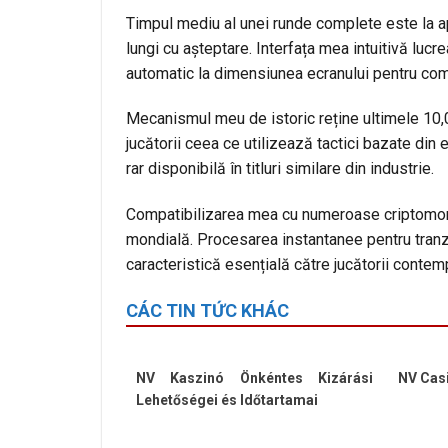
Timpul mediu al unei runde complete este la a
lungi cu așteptare. Interfața mea intuitivă lu
automatic la dimensiunea ecranului pentru co
Mecanismul meu de istoric reține ultimele 10,0
jucătorii ceea ce utilizează tactici bazate din
rar disponibilă în titluri similare din industrie.
Compatibilizarea mea cu numeroase criptomone
mondială. Procesarea instantanee pentru tranzacț
caracteristică esențială către jucătorii contem
CÁC TIN TỨC KHÁC
NV Kaszinó Önkéntes Kizárási
NV Casi
Lehetőségei és Időtartamai