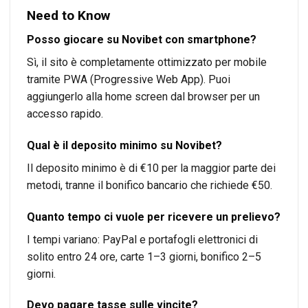
Need to Know
Posso giocare su Novibet con smartphone?
Sì, il sito è completamente ottimizzato per mobile
tramite PWA (Progressive Web App). Puoi
aggiungerlo alla home screen dal browser per un
accesso rapido.
Qual è il deposito minimo su Novibet?
Il deposito minimo è di €10 per la maggior parte dei
metodi, tranne il bonifico bancario che richiede €50.
Quanto tempo ci vuole per ricevere un prelievo?
I tempi variano: PayPal e portafogli elettronici di
solito entro 24 ore, carte 1–3 giorni, bonifico 2–5
giorni.
Devo pagare tasse sulle vincite?