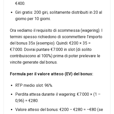
€400.
Giri gratis: 200 giri, solitamente distribuiti in 20 al
giorno per 10 giorni.
Ora vediamo il requisito di scommessa (wagering). I
termini spesso richiedono di scommettere l’importo
del bonus 35x (esempio). Quindi: €200 × 35 =
€7.000. Dovrai puntare €7.000 in slot (di solito
contribuiscono al 100%) prima di poter prelevare le
vincite generate dal bonus.
Formula per il valore atteso (EV) del bonus:
RTP medio slot: 96%.
Perdita attesa durante il wagering: €7.000 × (1 –
0,96) = €280.
Valore atteso del bonus: €200 – €280 = –€80 (se