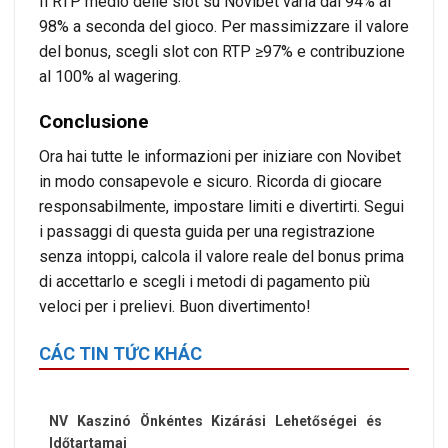
Il RTP medio delle slot su Novibet varia dal 94% al
98% a seconda del gioco. Per massimizzare il valore
del bonus, scegli slot con RTP ≥97% e contribuzione
al 100% al wagering.
Conclusione
Ora hai tutte le informazioni per iniziare con Novibet
in modo consapevole e sicuro. Ricorda di giocare
responsabilmente, impostare limiti e divertirti. Segui
i passaggi di questa guida per una registrazione
senza intoppi, calcola il valore reale del bonus prima
di accettarlo e scegli i metodi di pagamento più
veloci per i prelievi. Buon divertimento!
CÁC TIN TỨC KHÁC
NV Kaszinó Önkéntes Kizárási Lehetőségei és
Időtartamai