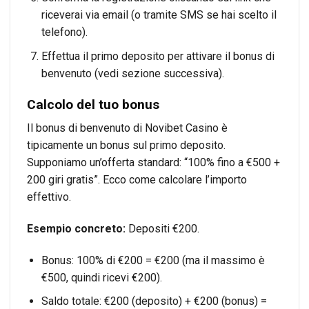
riceverai via email (o tramite SMS se hai scelto il
telefono).
Effettua il primo deposito per attivare il bonus di
benvenuto (vedi sezione successiva).
Calcolo del tuo bonus
Il bonus di benvenuto di Novibet Casino è
tipicamente un bonus sul primo deposito.
Supponiamo un’offerta standard: “100% fino a €500 +
200 giri gratis”. Ecco come calcolare l’importo
effettivo.
Esempio concreto:
Depositi €200.
Bonus: 100% di €200 = €200 (ma il massimo è
€500, quindi ricevi €200).
Saldo totale: €200 (deposito) + €200 (bonus) =