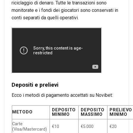
riciclaggio di denaro. Tutte le transazioni sono
monitorate e i fondi dei giocatori sono conservati in
conti separati da quelli operativi.
Depositi e prelievi
Ecco i metodi di pagamento accettati su Novibet:
DEPOSITO
DEPOSITO
PRELIEVO
METODO
MINIMO
MASSIMO
MINIMO
Carte
€10
€5.000
€20
(Visa/Mastercard)