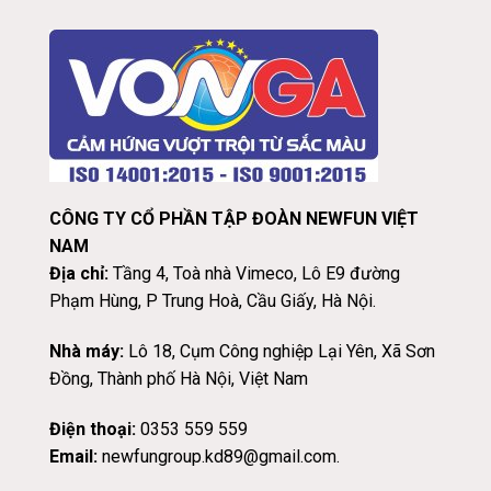
CÔNG TY CỔ PHẦN TẬP ĐOÀN NEWFUN VIỆT
NAM
Địa chỉ:
Tầng 4, Toà nhà Vimeco, Lô E9 đường
Phạm Hùng, P Trung Hoà, Cầu Giấy, Hà Nội.
Nhà máy:
Lô 18, Cụm Công nghiệp Lại Yên, Xã Sơn
Đồng, Thành phố Hà Nội, Việt Nam
Điện thoại:
0353 559 559
Email:
newfungroup.kd89@gmail.com.