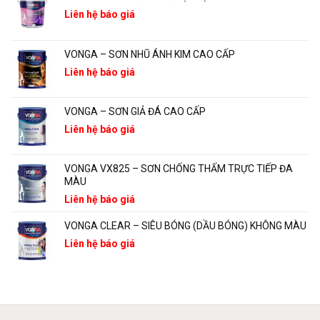
Liên hệ báo giá
VONGA – SƠN NHŨ ÁNH KIM CAO CẤP
Liên hệ báo giá
VONGA – SƠN GIẢ ĐÁ CAO CẤP
Liên hệ báo giá
VONGA VX825 – SƠN CHỐNG THẤM TRỰC TIẾP ĐA
MÀU
Liên hệ báo giá
VONGA CLEAR – SIÊU BÓNG (DẦU BÓNG) KHÔNG MÀU
Liên hệ báo giá