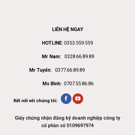
LIÊN HỆ NGAY
HOTLINE:
0353.559.559
Mr Nam:
0328.66.89.89
Mr Tuyển:
0377.66.89.89
Ms Bình:
0707.55.86.86
Kết nối với chúng tôi:
Giấy chứng nhận đăng ký doanh nghiệp công ty
cổ phần số 0109697974