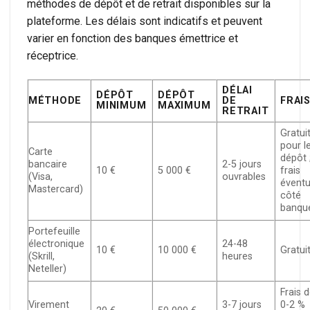
méthodes de dépôt et de retrait disponibles sur la
plateforme. Les délais sont indicatifs et peuvent
varier en fonction des banques émettrice et
réceptrice.
DÉLAI
DÉPÔT
DÉPÔT
MÉTHODE
DE
FRAI
MINIMUM
MAXIMUM
RETRAIT
Gratui
pour l
Carte
dépôt 
bancaire
2-5 jours
10 €
5 000 €
frais
(Visa,
ouvrables
éventu
Mastercard)
côté
banqu
Portefeuille
électronique
24-48
10 €
10 000 €
Gratui
(Skrill,
heures
Neteller)
Frais 
Virement
3-7 jours
0-2 %