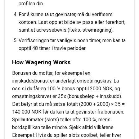
profilen din.
For å kunne ta ut gevinster, må du verifisere
kontoen. Last opp et bilde av pass eller førerkort,
samt et adressebevis (f.eks. strømregning).
Verifiseringen tar vanligvis noen timer, men kan ta
opptil 48 timer i travle perioder.
How Wagering Works
Bonusen du mottar, for eksempel en
innskuddsbonus, er underlagt omsetningskrav. La
oss si du får en 100 % bonus opptil 2000 NOK, og
omsetningskravet er 35x (bonusbeløp + innskudd).
Det betyr at du må satse totalt (2000 + 2000) × 35 =
140 000 NOK før du kan ta ut gevinster fra bonusen.
Spillautomater (slots) teller ofte 100 %, mens
bordspill kan telle mindre. Sjekk alltid vilkårene.
Eksempel: Hvis du spiller slots coolbet, teller hver