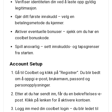
Verifiser identiteten din ved å laste opp gyldig
legitimasjon.
Gjør ditt første innskudd – velg en
betalingsmetode du kjenner.
Aktiver eventuelle bonuser – sjekk om du har en
coolbet bonuskode.
Spill ansvarlig – sett innskudds- og tapsgrenser
fra starten.
Account Setup
Gå til Coolbet og klikk på “Registrer”. Du blir bedt
om å oppgi e-post, brukernavn, passord og
personopplysninger.
Etter at du har sendt inn, får du en bekreftelses-e-
post. Klikk på lenken for å aktivere kontoen.
Logg inn med din coolbet login – du blir ledet til