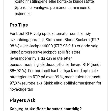
kontoinnstillingene eller kontakte kundestøtte.
Sperren er vanligvis permanent i minimum 6
måneder.
Pro Tips
For best RTP, velg spilleautomater som har høy
avkastningsprosent. Slots som Blood Suckers (RTP
98 %) eller Jackpot 6000 (RTP 98,9 %) er gode valg.
Unngå progressive jackpot-spill fra store
leverandører hvis du kun er ute etter
bonusomsetning, da disse ofte har lavere RTP (rundt
88–92 %). For bordspill har blackjack med optimale
strategier en RTP på over 99 %, mens rulett har rundt
97,3 % (europeisk). Sjekk alltid spillinformasjonen for
nøyaktige tall.
Players Ask
Kan jeg bruke flere bonuser samtidig?