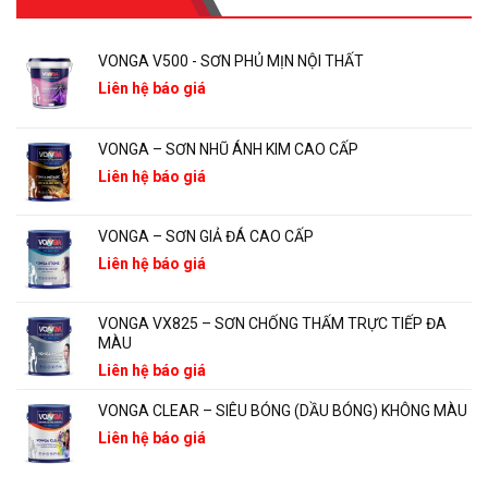
wat
te
doen
VONGA V500 - SƠN PHỦ MỊN NỘI THẤT
Liên hệ báo giá
VONGA – SƠN NHŨ ÁNH KIM CAO CẤP
Liên hệ báo giá
VONGA – SƠN GIẢ ĐÁ CAO CẤP
Liên hệ báo giá
VONGA VX825 – SƠN CHỐNG THẤM TRỰC TIẾP ĐA
MÀU
Liên hệ báo giá
VONGA CLEAR – SIÊU BÓNG (DẦU BÓNG) KHÔNG MÀU
Liên hệ báo giá