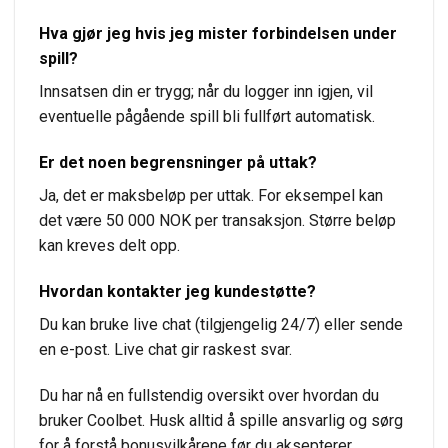
Hva gjør jeg hvis jeg mister forbindelsen under
spill?
Innsatsen din er trygg; når du logger inn igjen, vil
eventuelle pågående spill bli fullført automatisk.
Er det noen begrensninger på uttak?
Ja, det er maksbeløp per uttak. For eksempel kan
det være 50 000 NOK per transaksjon. Større beløp
kan kreves delt opp.
Hvordan kontakter jeg kundestøtte?
Du kan bruke live chat (tilgjengelig 24/7) eller sende
en e-post. Live chat gir raskest svar.
Du har nå en fullstendig oversikt over hvordan du
bruker Coolbet. Husk alltid å spille ansvarlig og sørg
for å forstå bonusvilkårene før du aksepterer