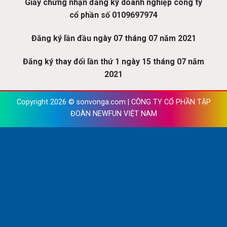
Giấy chứng nhận đăng ký doanh nghiệp công ty
cổ phần số 0109697974
Đăng ký lần đầu ngày 07 tháng 07 năm 2021
Đăng ký thay đổi lần thứ 1 ngày 15 tháng 07 năm
2021
Copyright 2026 ©
sonvonga.com | CÔNG TY CỔ PHẦN TẬP
ĐOÀN NEWFUN VIỆT NAM