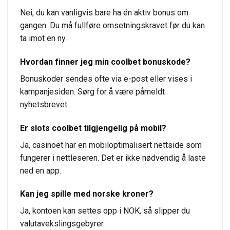
Nei, du kan vanligvis bare ha én aktiv bonus om
gangen. Du må fullføre omsetningskravet før du kan
ta imot en ny.
Hvordan finner jeg min coolbet bonuskode?
Bonuskoder sendes ofte via e-post eller vises i
kampanjesiden. Sørg for å være påmeldt
nyhetsbrevet.
Er slots coolbet tilgjengelig på mobil?
Ja, casinoet har en mobiloptimalisert nettside som
fungerer i nettleseren. Det er ikke nødvendig å laste
ned en app.
Kan jeg spille med norske kroner?
Ja, kontoen kan settes opp i NOK, så slipper du
valutavekslingsgebyrer.