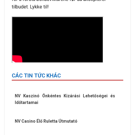
tilbudet. Lykke til!
CÁC TIN TỨC KHÁC
NV Kaszinó Önkéntes Kizárási Lehetőségei és
Időtartamai
NV Casino Élő Ruletta Útmutató