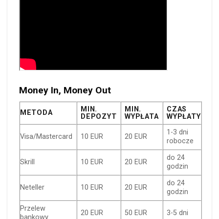
Money In, Money Out
MIN.
MIN.
CZAS
METODA
DEPOZYT
WYPŁATA
WYPŁATY
1-3 dni
Visa/Mastercard
10 EUR
20 EUR
robocze
do 24
Skrill
10 EUR
20 EUR
godzin
do 24
Neteller
10 EUR
20 EUR
godzin
Przelew
20 EUR
50 EUR
3-5 dni
bankowy