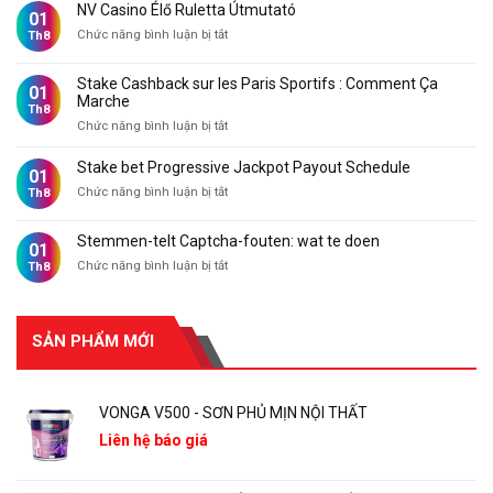
Kaszinó
NV Casino Élő Ruletta Útmutató
01
Önkéntes
ở
Chức năng bình luận bị tắt
Th8
Kizárási
NV
Lehetőségei
Casino
és
Stake Cashback sur les Paris Sportifs : Comment Ça
01
Élő
Időtartamai
Marche
Ruletta
Th8
ở
Chức năng bình luận bị tắt
Útmutató
Stake
Cashback
Stake bet Progressive Jackpot Payout Schedule
01
sur
ở
Chức năng bình luận bị tắt
Th8
les
Stake
Paris
bet
Sportifs
Stemmen-telt Captcha-fouten: wat te doen
01
Progressive
:
ở
Chức năng bình luận bị tắt
Jackpot
Th8
Comment
Stemmen-
Payout
Ça
telt
Schedule
Marche
Captcha-
SẢN PHẨM MỚI
fouten:
wat
te
doen
VONGA V500 - SƠN PHỦ MỊN NỘI THẤT
Liên hệ báo giá