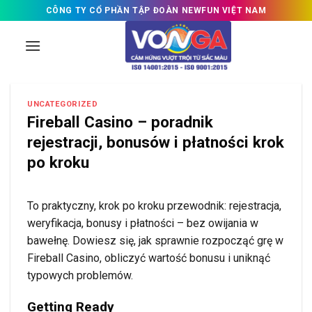
Skip
CÔNG TY CỔ PHẦN TẬP ĐOÀN NEWFUN VIỆT NAM
to
content
UNCATEGORIZED
Fireball Casino – poradnik
rejestracji, bonusów i płatności krok
po kroku
To praktyczny, krok po kroku przewodnik: rejestracja,
weryfikacja, bonusy i płatności – bez owijania w
bawełnę. Dowiesz się, jak sprawnie rozpocząć grę w
Fireball Casino, obliczyć wartość bonusu i uniknąć
typowych problemów.
Getting Ready