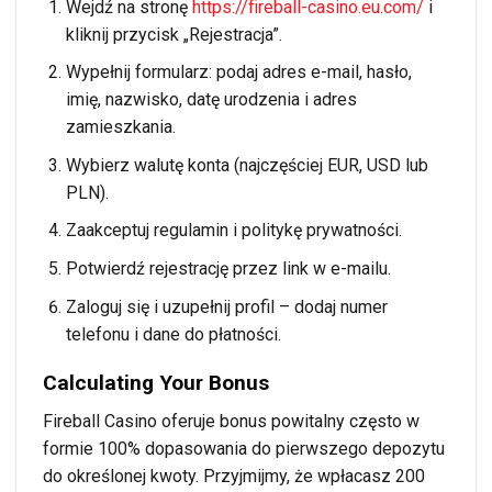
Wejdź na stronę
https://fireball-casino.eu.com/
i
kliknij przycisk „Rejestracja”.
Wypełnij formularz: podaj adres e-mail, hasło,
imię, nazwisko, datę urodzenia i adres
zamieszkania.
Wybierz walutę konta (najczęściej EUR, USD lub
PLN).
Zaakceptuj regulamin i politykę prywatności.
Potwierdź rejestrację przez link w e-mailu.
Zaloguj się i uzupełnij profil – dodaj numer
telefonu i dane do płatności.
Calculating Your Bonus
Fireball Casino oferuje bonus powitalny często w
formie 100% dopasowania do pierwszego depozytu
do określonej kwoty. Przyjmijmy, że wpłacasz 200