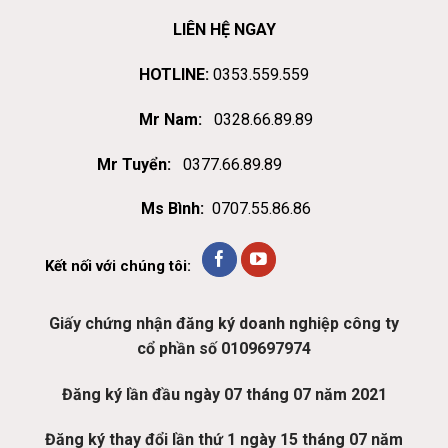
LIÊN HỆ NGAY
HOTLINE:
0353.559.559
Mr Nam:
0328.66.89.89
Mr Tuyển:
0377.66.89.89
Ms Bình:
0707.55.86.86
Kết nối với chúng tôi:
Giấy chứng nhận đăng ký doanh nghiệp công ty
cổ phần số 0109697974
Đăng ký lần đầu ngày 07 tháng 07 năm 2021
Đăng ký thay đổi lần thứ 1 ngày 15 tháng 07 năm