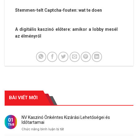
Stemmen-telt Captcha-fouten: wat te doen
A digitális kaszinó előtere: amikor a lobby mesél
az élményről
BÀI VIẾT MỚI
NV Kaszinó Önkéntes Kizárási Lehetőségei és
01
Időtartamai
Th8
ở
Chức năng bình luận bị tắt
NV