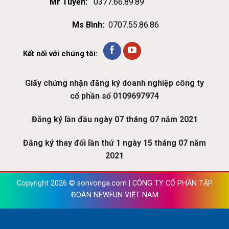
Mr Tuyển:
0377.66.89.89
Ms Bình:
0707.55.86.86
Kết nối với chúng tôi:
Giấy chứng nhận đăng ký doanh nghiệp công ty
cổ phần số 0109697974
Đăng ký lần đầu ngày 07 tháng 07 năm 2021
Đăng ký thay đổi lần thứ 1 ngày 15 tháng 07 năm
2021
Copyright 2026 ©
sonvonga.com | CÔNG TY CỔ PHẦN TẬP
ĐOÀN NEWFUN VIỆT NAM