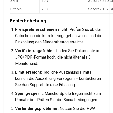
Skrill
10 €
Sofort / 24 St
Bitcoin
20 €
Sofort / 1–2 S
Fehlerbehebung
Freispiele erscheinen nicht:
Prüfen Sie, ob der
Gutscheincode korrekt eingegeben wurde und die
Einzahlung den Mindestbetrag erreicht.
Verifizierungsfehler:
Laden Sie Dokumente im
JPG/PDF-Format hoch, die nicht älter als 3
Monate sind.
Limit erreicht:
Tägliche Auszahlungslimits
können die Auszahlung verzögern – kontaktieren
Sie den Support für eine Erhöhung.
Spiel gesperrt:
Manche Spiele tragen nicht zum
Umsatz bei. Prüfen Sie die Bonusbedingungen.
Verbindungsprobleme:
Nutzen Sie die PWA