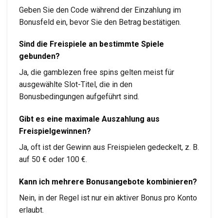
Geben Sie den Code während der Einzahlung im
Bonusfeld ein, bevor Sie den Betrag bestätigen.
Sind die Freispiele an bestimmte Spiele
gebunden?
Ja, die gamblezen free spins gelten meist für
ausgewählte Slot-Titel, die in den
Bonusbedingungen aufgeführt sind.
Gibt es eine maximale Auszahlung aus
Freispielgewinnen?
Ja, oft ist der Gewinn aus Freispielen gedeckelt, z. B.
auf 50 € oder 100 €.
Kann ich mehrere Bonusangebote kombinieren?
Nein, in der Regel ist nur ein aktiver Bonus pro Konto
erlaubt.