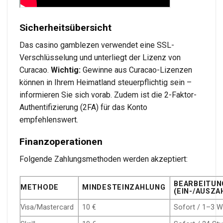
Sicherheitsübersicht
Das casino gamblezen verwendet eine SSL-
Verschlüsselung und unterliegt der Lizenz von
Curacao.
Wichtig:
Gewinne aus Curacao-Lizenzen
können in Ihrem Heimatland steuerpflichtig sein –
informieren Sie sich vorab. Zudem ist die 2-Faktor-
Authentifizierung (2FA) für das Konto
empfehlenswert.
Finanzoperationen
Folgende Zahlungsmethoden werden akzeptiert:
BEARBEITUN
METHODE
MINDESTEINZAHLUNG
(EIN-/AUSZA
Visa/Mastercard
10 €
Sofort / 1–3 W