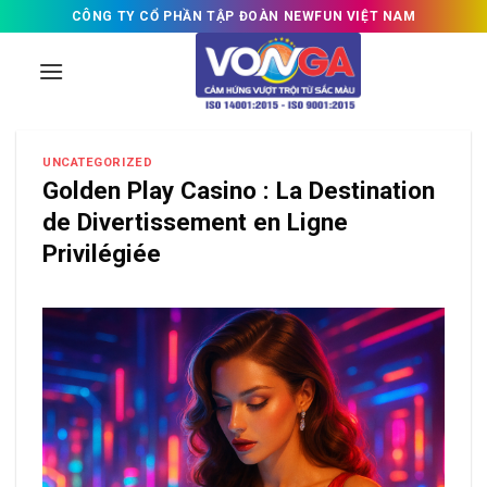
Skip
CÔNG TY CỔ PHẦN TẬP ĐOÀN NEWFUN VIỆT NAM
to
content
UNCATEGORIZED
Golden Play Casino : La Destination
de Divertissement en Ligne
Privilégiée