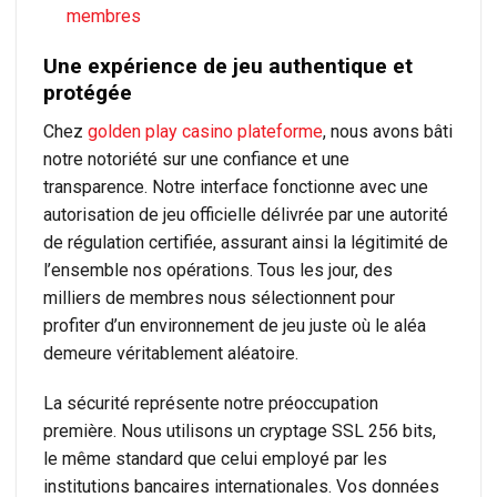
membres
Une expérience de jeu authentique et
protégée
Chez
golden play casino plateforme
, nous avons bâti
notre notoriété sur une confiance et une
transparence. Notre interface fonctionne avec une
autorisation de jeu officielle délivrée par une autorité
de régulation certifiée, assurant ainsi la légitimité de
l’ensemble nos opérations. Tous les jour, des
milliers de membres nous sélectionnent pour
profiter d’un environnement de jeu juste où le aléa
demeure véritablement aléatoire.
La sécurité représente notre préoccupation
première. Nous utilisons un cryptage SSL 256 bits,
le même standard que celui employé par les
institutions bancaires internationales. Vos données