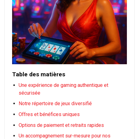
Table des matières
Une expérience de gaming authentique et
sécurisée
Notre répertoire de jeux diversifié
Offres et bénéfices uniques
Options de paiement et retraits rapides
Un accompagnement sur-mesure pour nos