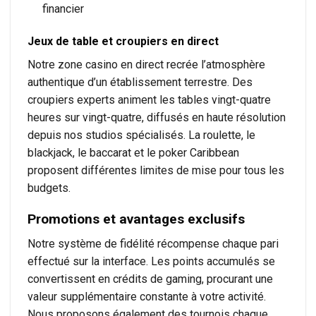
financier
Jeux de table et croupiers en direct
Notre zone casino en direct recrée l’atmosphère
authentique d’un établissement terrestre. Des
croupiers experts animent les tables vingt-quatre
heures sur vingt-quatre, diffusés en haute résolution
depuis nos studios spécialisés. La roulette, le
blackjack, le baccarat et le poker Caribbean
proposent différentes limites de mise pour tous les
budgets.
Promotions et avantages exclusifs
Notre système de fidélité récompense chaque pari
effectué sur la interface. Les points accumulés se
convertissent en crédits de gaming, procurant une
valeur supplémentaire constante à votre activité.
Nous proposons également des tournois chaque