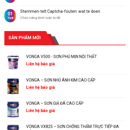
les
Stake
Paris
bet
Sportifs
Stemmen-telt Captcha-fouten: wat te doen
01
Progressive
:
ở
Chức năng bình luận bị tắt
Jackpot
Th8
Comment
Stemmen-
Payout
Ça
telt
Schedule
Marche
Captcha-
SẢN PHẨM MỚI
fouten:
wat
te
doen
VONGA V500 - SƠN PHỦ MỊN NỘI THẤT
Liên hệ báo giá
VONGA – SƠN NHŨ ÁNH KIM CAO CẤP
Liên hệ báo giá
VONGA – SƠN GIẢ ĐÁ CAO CẤP
Liên hệ báo giá
VONGA VX825 – SƠN CHỐNG THẤM TRỰC TIẾP ĐA