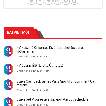
BÀI VIẾT MỚI
NV Kaszinó Önkéntes Kizárási Lehetőségei és
01
Időtartamai
Th8
ở
Chức năng bình luận bị tắt
NV
Kaszinó
NV Casino Élő Ruletta Útmutató
01
Önkéntes
ở
Chức năng bình luận bị tắt
Th8
Kizárási
NV
Lehetőségei
Casino
és
Stake Cashback sur les Paris Sportifs : Comment Ça
01
Élő
Időtartamai
Marche
Ruletta
Th8
ở
Chức năng bình luận bị tắt
Útmutató
Stake
Cashback
Stake bet Progressive Jackpot Payout Schedule
01
sur
ở
Chức năng bình luận bị tắt
Th8