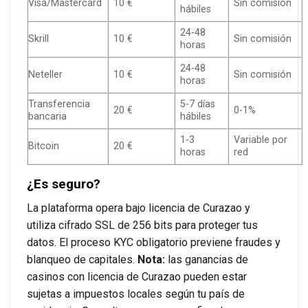
Visa/Mastercard
10 €
Sin comisión
hábiles
24-48
Skrill
10 €
Sin comisión
horas
24-48
Neteller
10 €
Sin comisión
horas
Transferencia
5-7 días
20 €
0-1%
bancaria
hábiles
1-3
Variable por
Bitcoin
20 €
horas
red
¿Es seguro?
La plataforma opera bajo licencia de Curazao y
utiliza cifrado SSL de 256 bits para proteger tus
datos. El proceso KYC obligatorio previene fraudes y
blanqueo de capitales.
Nota:
las ganancias de
casinos con licencia de Curazao pueden estar
sujetas a impuestos locales según tu país de