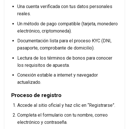
Una cuenta verificada con tus datos personales
reales.
Un método de pago compatible (tarjeta, monedero
electrónico, criptomoneda).
Documentación lista para el proceso KYC (DNI,
pasaporte, comprobante de domicilio).
Lectura de los términos de bonos para conocer
los requisitos de apuesta.
Conexión estable a internet y navegador
actualizado.
Proceso de registro
Accede al sitio oficial y haz clic en “Registrarse”.
Completa el formulario con tu nombre, correo
electrónico y contraseña.