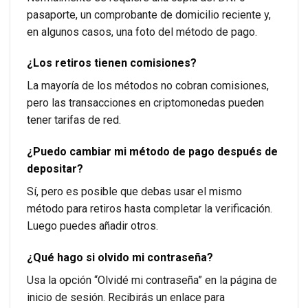
pasaporte, un comprobante de domicilio reciente y,
en algunos casos, una foto del método de pago.
¿Los retiros tienen comisiones?
La mayoría de los métodos no cobran comisiones,
pero las transacciones en criptomonedas pueden
tener tarifas de red.
¿Puedo cambiar mi método de pago después de
depositar?
Sí, pero es posible que debas usar el mismo
método para retiros hasta completar la verificación.
Luego puedes añadir otros.
¿Qué hago si olvido mi contraseña?
Usa la opción “Olvidé mi contraseña” en la página de
inicio de sesión. Recibirás un enlace para