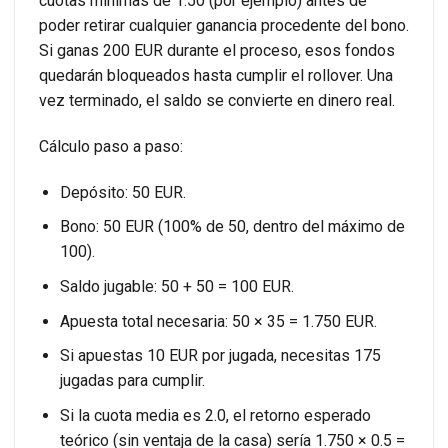
cuotas mínimas de 1.50 (por ejemplo) antes de
poder retirar cualquier ganancia procedente del bono.
Si ganas 200 EUR durante el proceso, esos fondos
quedarán bloqueados hasta cumplir el rollover. Una
vez terminado, el saldo se convierte en dinero real.
Cálculo paso a paso:
Depósito: 50 EUR.
Bono: 50 EUR (100% de 50, dentro del máximo de
100).
Saldo jugable: 50 + 50 = 100 EUR.
Apuesta total necesaria: 50 × 35 = 1.750 EUR.
Si apuestas 10 EUR por jugada, necesitas 175
jugadas para cumplir.
Si la cuota media es 2.0, el retorno esperado
teórico (sin ventaja de la casa) sería 1.750 × 0.5 =