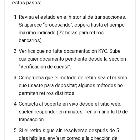
estos pasos:
Revisa el estado en el historial de transacciones.
Si aparece “procesando”, espera hasta el tiempo
máximo indicado (72 horas para retiros
bancarios).
Verifica que no falte documentación KYC. Sube
cualquier documento pendiente desde la sección
“Verificación de cuenta”.
Comprueba que el método de retiro sea el mismo
que usaste para depositar; algunos métodos no
permiten retiros distintos.
Contacta al soporte en vivo desde el sitio web;
suelen responder en minutos. Ten a mano tu ID de
transacción.
Si el retiro sigue sin resolverse después de 5
días hábiles, envía un correo a la dirección de