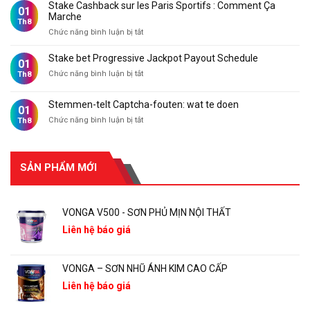
és
Stake Cashback sur les Paris Sportifs : Comment Ça
01
Élő
Időtartamai
Marche
Ruletta
Th8
ở
Chức năng bình luận bị tắt
Útmutató
Stake
Cashback
Stake bet Progressive Jackpot Payout Schedule
01
sur
ở
Chức năng bình luận bị tắt
Th8
les
Stake
Paris
bet
Sportifs
Stemmen-telt Captcha-fouten: wat te doen
01
Progressive
:
ở
Chức năng bình luận bị tắt
Jackpot
Th8
Comment
Stemmen-
Payout
Ça
telt
Schedule
Marche
Captcha-
SẢN PHẨM MỚI
fouten:
wat
te
doen
VONGA V500 - SƠN PHỦ MỊN NỘI THẤT
Liên hệ báo giá
VONGA – SƠN NHŨ ÁNH KIM CAO CẤP
Liên hệ báo giá