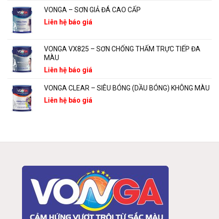
VONGA – SƠN GIẢ ĐÁ CAO CẤP
Liên hệ báo giá
VONGA VX825 – SƠN CHỐNG THẤM TRỰC TIẾP ĐA
MÀU
Liên hệ báo giá
VONGA CLEAR – SIÊU BÓNG (DẦU BÓNG) KHÔNG MÀU
Liên hệ báo giá