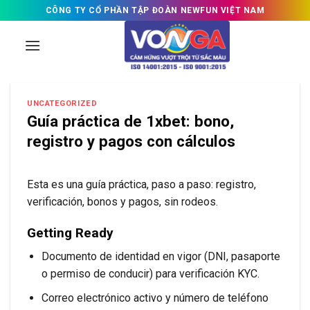
Skip
CÔNG TY CỔ PHẦN TẬP ĐOÀN NEWFUN VIỆT NAM
to
content
UNCATEGORIZED
Guía práctica de 1xbet: bono,
registro y pagos con cálculos
Esta es una guía práctica, paso a paso: registro,
verificación, bonos y pagos, sin rodeos.
Getting Ready
Documento de identidad en vigor (DNI, pasaporte
o permiso de conducir) para verificación KYC.
Correo electrónico activo y número de teléfono