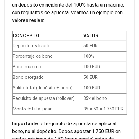
un depósito coincidente del 100% hasta un máximo,
con requisitos de apuesta. Veamos un ejemplo con
valores reales:
CONCEPTO
VALOR
Depósito realizado
50 EUR
Porcentaje de bono
100%
Bono máximo
100 EUR
Bono otorgado
50 EUR
Saldo total (depósito + bono)
100 EUR
Requisito de apuesta (rollover)
35x el bono
Monto total a jugar
35 × 50 = 1.750 EUR
Importante:
el requisito de apuesta se aplica al
bono, no al depósito. Debes apostar 1.750 EUR en