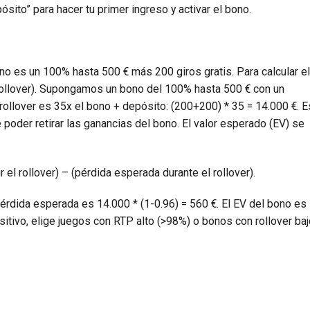
pósito” para hacer tu primer ingreso y activar el bono.
no es un 100% hasta 500 € más 200 giros gratis. Para calcular el
 (rollover). Supongamos un bono del 100% hasta 500 € con un
rollover es 35x el bono + depósito: (200+200) * 35 = 14.000 €. 
poder retirar las ganancias del bono. El valor esperado (EV) se
el rollover) – (pérdida esperada durante el rollover).
rdida esperada es 14.000 * (1-0.96) = 560 €. El EV del bono es
itivo, elige juegos con RTP alto (>98%) o bonos con rollover baj