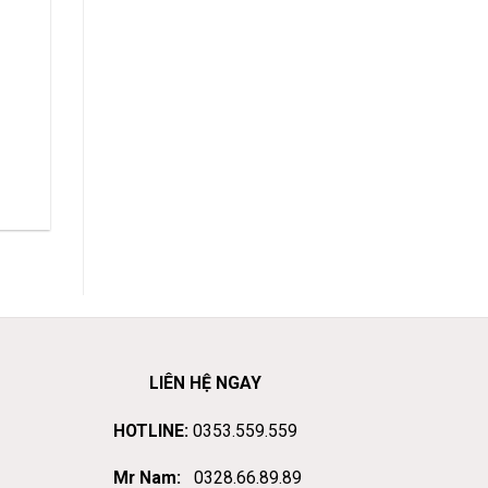
s
r
LIÊN HỆ NGAY
HOTLINE:
0353.559.559
Mr Nam:
0328.66.89.89