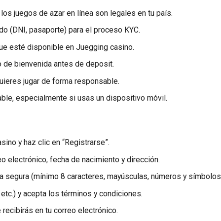
los juegos de azar en línea son legales en tu país.
do (DNI, pasaporte) para el proceso KYC.
ue esté disponible en Juegging casino.
o de bienvenida antes de deposit.
quieres jugar de forma responsable.
able, especialmente si usas un dispositivo móvil.
sino y haz clic en “Registrarse”.
o electrónico, fecha de nacimiento y dirección.
ña segura (mínimo 8 caracteres, mayúsculas, números y símbolos
etc.) y acepta los términos y condiciones.
recibirás en tu correo electrónico.