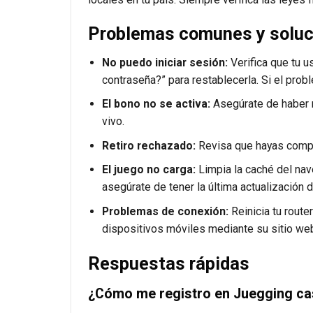
Problemas comunes y soluc
No puedo iniciar sesión:
Verifica que tu u
contraseña?” para restablecerla. Si el prob
El bono no se activa:
Asegúrate de haber ma
vivo.
Retiro rechazado:
Revisa que hayas compl
El juego no carga:
Limpia la caché del nav
asegúrate de tener la última actualización 
Problemas de conexión:
Reinicia tu route
dispositivos móviles mediante su sitio we
Respuestas rápidas
¿Cómo me registro en Juegging ca