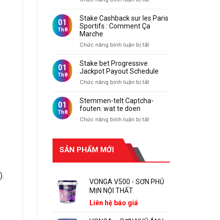
Lehetőségei
NV
és
Casino
Stake Cashback sur les Paris
Időtartamai
01
Élő
Sportifs : Comment Ça
Th8
Ruletta
Marche
Útmutató
ở
Chức năng bình luận bị tắt
Stake
Cashback
Stake bet Progressive
01
sur
Jackpot Payout Schedule
Th8
les
ở
Chức năng bình luận bị tắt
Paris
Stake
Sportifs
bet
Stemmen-telt Captcha-
:
01
Progressive
fouten: wat te doen
Comment
Th8
Jackpot
ở
Chức năng bình luận bị tắt
Ça
Payout
Stemmen-
Marche
Schedule
telt
Captcha-
SẢN PHẨM MỚI
fouten:
wat
te
).
doen
VONGA V500 - SƠN PHỦ
MỊN NỘI THẤT
Liên hệ báo giá