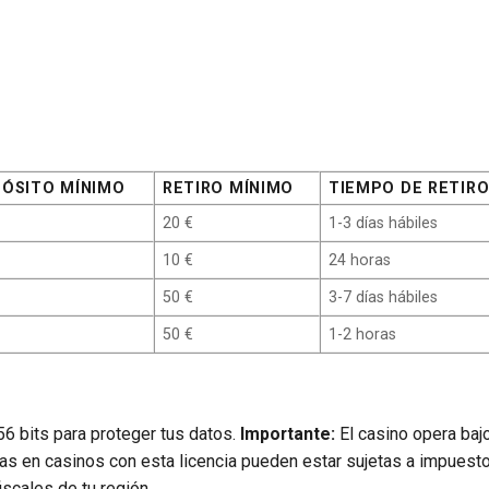
ÓSITO MÍNIMO
RETIRO MÍNIMO
TIEMPO DE RETIR
20 €
1-3 días hábiles
10 €
24 horas
50 €
3-7 días hábiles
50 €
1-2 horas
56 bits para proteger tus datos.
Importante:
El casino opera baj
ias en casinos con esta licencia pueden estar sujetas a impuest
iscales de tu región.