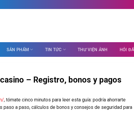
SẢN PHẨM
TIN TỨC
THƯ VIỆN ẢNH
HỎI Đ
 casino – Registro, bonos y pagos
m/
, tómate cinco minutos para leer esta guía: podría ahorrarte
es paso a paso, cálculos de bonos y consejos de seguridad para