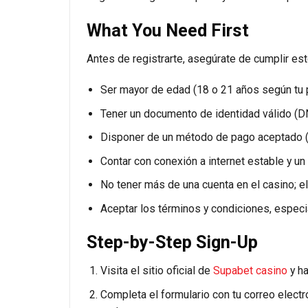
What You Need First
Antes de registrarte, asegúrate de cumplir es
Ser mayor de edad (18 o 21 años según tu p
Tener un documento de identidad válido (DNI
Disponer de un método de pago aceptado (t
Contar con conexión a internet estable y un
No tener más de una cuenta en el casino; el
Aceptar los términos y condiciones, especia
Step-by-Step Sign-Up
Visita el sitio oficial de
Supabet casino
y ha
Completa el formulario con tu correo elect