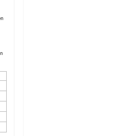
en
on