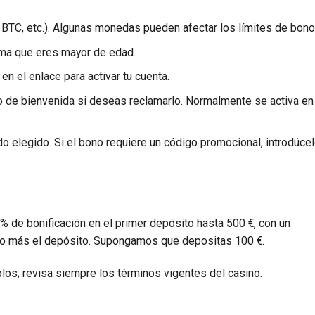
BTC, etc.). Algunas monedas pueden afectar los límites de bono
rma que eres mayor de edad.
 en el enlace para activar tu cuenta.
ono de bienvenida si deseas reclamarlo. Normalmente se activa en
o elegido. Si el bono requiere un código promocional, introdúce
 de bonificación en el primer depósito hasta 500 €, con un
ono más el depósito. Supongamos que depositas 100 €.
os; revisa siempre los términos vigentes del casino.