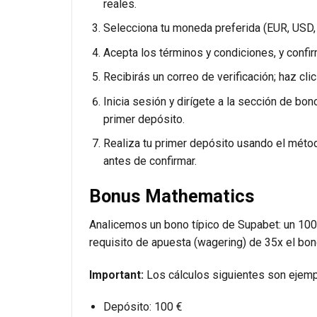
reales.
Selecciona tu moneda preferida (EUR, USD, 
Acepta los términos y condiciones, y confi
Recibirás un correo de verificación; haz clic
Inicia sesión y dirígete a la sección de b
primer depósito.
Realiza tu primer depósito usando el métod
antes de confirmar.
Bonus Mathematics
Analicemos un bono típico de Supabet: un 100%
requisito de apuesta (wagering) de 35x el b
Important:
Los cálculos siguientes son ejempl
Depósito: 100 €