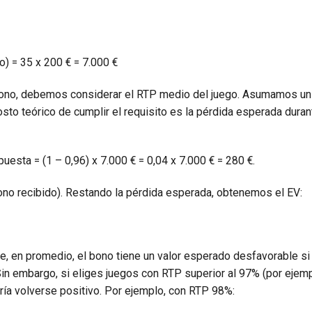
o) = 35 x 200 € = 7.000 €
 bono, debemos considerar el RTP medio del juego. Asumamos un
to teórico de cumplir el requisito es la pérdida esperada duran
uesta = (1 – 0,96) x 7.000 € = 0,04 x 7.000 € = 280 €.
bono recibido). Restando la pérdida esperada, obtenemos el EV:
ue, en promedio, el bono tiene un valor esperado desfavorable si
n embargo, si eliges juegos con RTP superior al 97% (por ejemp
ría volverse positivo. Por ejemplo, con RTP 98%: