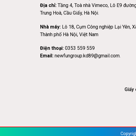
Địa chỉ:
Tầng 4, Toà nhà Vimeco, Lô E9 đườn
Trung Hoà, Cầu Giấy, Hà Nội.
Nhà máy:
Lô 18, Cụm Công nghiệp Lại Yên, X
Thành phố Hà Nội, Việt Nam
Điện thoại:
0353 559 559
Email:
newfungroup.kd89@gmail.com.
Giấy
Copyri