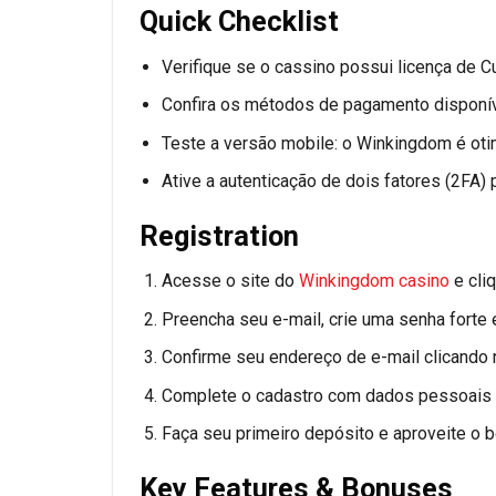
Quick Checklist
Verifique se o cassino possui licença de 
Confira os métodos de pagamento disponíve
Teste a versão mobile: o Winkingdom é ot
Ative a autenticação de dois fatores (2FA) 
Registration
Acesse o site do
Winkingdom casino
e cliq
Preencha seu e-mail, crie uma senha forte 
Confirme seu endereço de e-mail clicando n
Complete o cadastro com dados pessoais (
Faça seu primeiro depósito e aproveite o b
Key Features & Bonuses