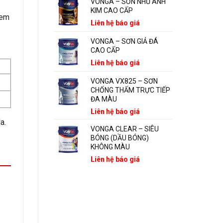
VONGA – SƠN NHŨ ÁNH
KIM CAO CẤP
uem
Liên hệ báo giá
VONGA – SƠN GIẢ ĐÁ
CAO CẤP
Liên hệ báo giá
VONGA VX825 – SƠN
CHỐNG THẤM TRỰC TIẾP
ĐA MÀU
Liên hệ báo giá
a.
VONGA CLEAR – SIÊU
BÓNG (DẦU BÓNG)
KHÔNG MÀU
Liên hệ báo giá
s