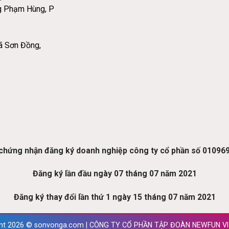
g Phạm Hùng, P
ã Sơn Đồng,
 chứng nhận đăng ký doanh nghiệp công ty cổ phần số 01096
Đăng ký lần đầu ngày 07 tháng 07 năm 2021
Đăng ký thay đổi lần thứ 1 ngày 15 tháng 07 năm 2021
ght 2026 ©
sonvonga.com | CÔNG TY CỔ PHẦN TẬP ĐOÀN NEWFUN V