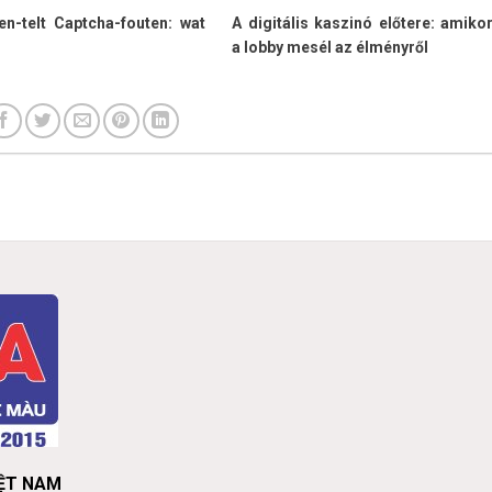
n-telt Captcha-fouten: wat
A digitális kaszinó előtere: amiko
a lobby mesél az élményről
ỆT NAM