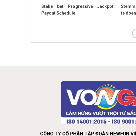
Stake bet Progressive Jackpot
Stemme
Payout Schedule
te doen
CÔNG TY CỔ PHẦN TẬP ĐOÀN NEWFUN VI