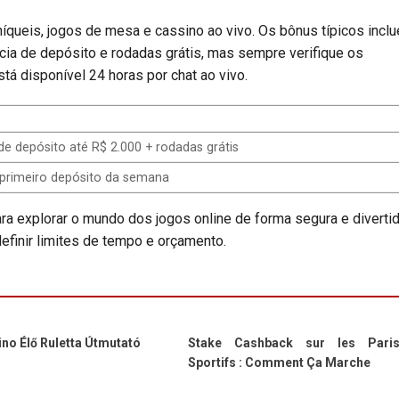
queis, jogos de mesa e cassino ao vivo. Os bônus típicos incl
a de depósito e rodadas grátis, mas sempre verifique os
tá disponível 24 horas por chat ao vivo.
e depósito até R$ 2.000 + rodadas grátis
primeiro depósito da semana
ra explorar o mundo dos jogos online de forma segura e divertid
finir limites de tempo e orçamento.
no Élő Ruletta Útmutató
Stake Cashback sur les Pari
Sportifs : Comment Ça Marche