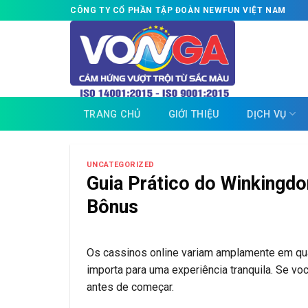
Skip
CÔNG TY CỔ PHẦN TẬP ĐOÀN NEWFUN VIỆT NAM
to
content
TRANG CHỦ
GIỚI THIỆU
DỊCH VỤ
UNCATEGORIZED
Guia Prático do Winkingdo
Bônus
Os cassinos online variam amplamente em qua
importa para uma experiência tranquila. Se v
antes de começar.