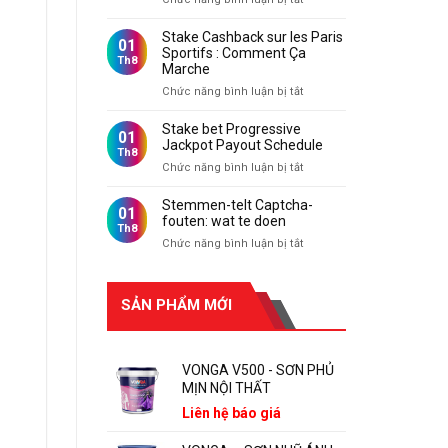
Lehetőségei
NV
és
Casino
Stake Cashback sur les Paris
Időtartamai
01
Élő
Sportifs : Comment Ça
Th8
Ruletta
Marche
Útmutató
ở
Chức năng bình luận bị tắt
Stake
Cashback
Stake bet Progressive
01
sur
Jackpot Payout Schedule
Th8
les
ở
Chức năng bình luận bị tắt
Paris
Stake
Sportifs
bet
Stemmen-telt Captcha-
:
01
Progressive
fouten: wat te doen
Comment
Th8
Jackpot
ở
Chức năng bình luận bị tắt
Ça
Payout
Stemmen-
Marche
Schedule
telt
Captcha-
SẢN PHẨM MỚI
fouten:
wat
te
doen
VONGA V500 - SƠN PHỦ
MỊN NỘI THẤT
Liên hệ báo giá