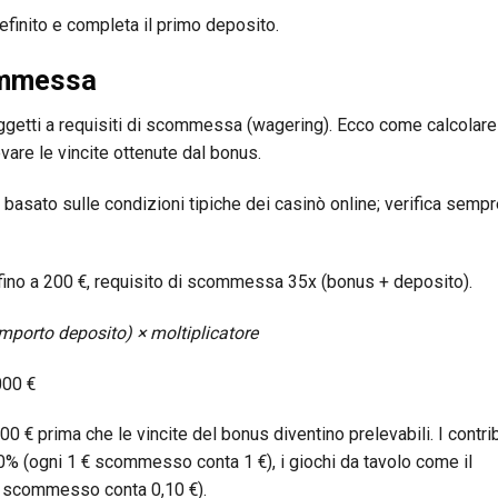
finito e completa il primo deposito.
commessa
getti a requisiti di scommessa (wagering). Ecco come calcolare
vare le vincite ottenute dal bonus.
asato sulle condizioni tipiche dei casinò online; verifica sempr
ino a 200 €, requisito di scommessa 35x (bonus + deposito).
Importo deposito) × moltiplicatore
000 €
 € prima che le vincite del bonus diventino prelevabili. I contrib
00% (ogni 1 € scommesso conta 1 €), i giochi da tavolo come il
€ scommesso conta 0,10 €).