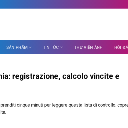
SẢN PHẨM
TIN TỨC
THƯ VIỆN ẢNH
HỎI Đ
ia: registrazione, calcolo vincite e
prenditi cinque minuti per leggere questa lista di controllo: copre
lta.