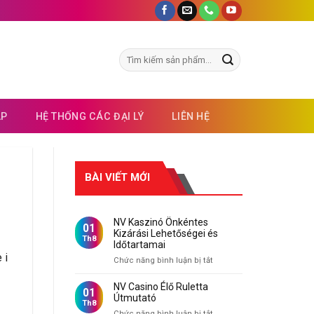
Tìm
kiếm:
ÁP
HỆ THỐNG CÁC ĐẠI LÝ
LIÊN HỆ
BÀI VIẾT MỚI
NV Kaszinó Önkéntes
01
Kizárási Lehetőségei és
Th8
Időtartamai
 i
ở
Chức năng bình luận bị tắt
NV
Kaszinó
NV Casino Élő Ruletta
01
Önkéntes
Útmutató
Th8
Kizárási
ở
Chức năng bình luận bị tắt