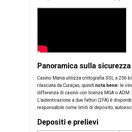
Panoramica sulla sicurezza
Casino Mania utilizza crittografia SSL a 256 bit
rilasciata da Curaçao, quindi
nota bene:
le vin
differenza di casinò con licenza MGA o ADM. È r
L’autenticazione a due fattori (2FA) è disponib
responsabile come limiti di deposito, autoesclu
Depositi e prelievi