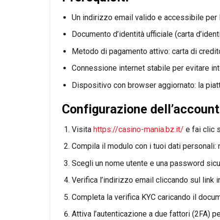
Un indirizzo email valido e accessibile per l
Documento d’identità ufficiale (carta d’iden
Metodo di pagamento attivo: carta di credito
Connessione internet stabile per evitare int
Dispositivo con browser aggiornato: la piat
Configurazione dell’account
Visita
https://casino-mania.bz.it/
e fai clic 
Compila il modulo con i tuoi dati personali:
Scegli un nome utente e una password sicur
Verifica l’indirizzo email cliccando sul link 
Completa la verifica KYC caricando il docume
Attiva l’autenticazione a due fattori (2FA) 