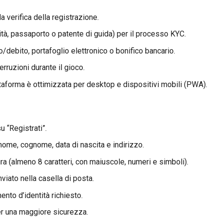
a verifica della registrazione.
tità, passaporto o patente di guida) per il processo KYC.
/debito, portafoglio elettronico o bonifico bancario.
erruzioni durante il gioco.
taforma è ottimizzata per desktop e dispositivi mobili (PWA).
su “Registrati”.
 nome, cognome, data di nascita e indirizzo.
a (almeno 8 caratteri, con maiuscole, numeri e simboli).
inviato nella casella di posta.
nto d’identità richiesto.
per una maggiore sicurezza.