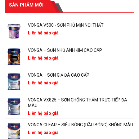
SẢN PHẨM MỚI
fouten:
wat
te
doen
VONGA V500 - SƠN PHỦ MỊN NỘI THẤT
Liên hệ báo giá
VONGA – SƠN NHŨ ÁNH KIM CAO CẤP
Liên hệ báo giá
VONGA – SƠN GIẢ ĐÁ CAO CẤP
Liên hệ báo giá
VONGA VX825 – SƠN CHỐNG THẤM TRỰC TIẾP ĐA
MÀU
Liên hệ báo giá
VONGA CLEAR – SIÊU BÓNG (DẦU BÓNG) KHÔNG MÀU
Liên hệ báo giá