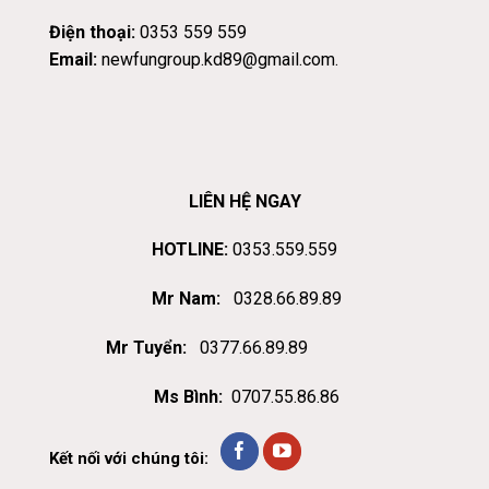
Điện thoại:
0353 559 559
Email:
newfungroup.kd89@gmail.com.
LIÊN HỆ NGAY
HOTLINE:
0353.559.559
Mr Nam:
0328.66.89.89
Mr Tuyển:
0377.66.89.89
Ms Bình:
0707.55.86.86
Kết nối với chúng tôi: