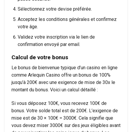
Sélectionnez votre devise préférée.
Acceptez les conditions générales et confirmez
votre âge.
Validez votre inscription via le lien de
confirmation envoyé par email.
Calcul de votre bonus
Le bonus de bienvenue typique d’un casino en ligne
comme Arlequin Casino offre un bonus de 100%
jusqu’à 200€ avec une exigence de mise de 30x le
montant du bonus. Voici un calcul détaillé :
Si vous déposez 100€, vous recevez 100€ de
bonus. Votre solde total est de 200€. L’exigence de
mise est de 30 × 100€ = 3000€. Cela signifie que
vous devez miser 3000€ sur des jeux éligibles avant