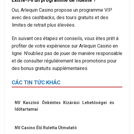
Existe-t-il un programme de fidélité ?
Oui, Arlequin Casino propose un programme VIP
avec des cashbacks, des tours gratuits et des
limites de retrait plus élevées.
En suivant ces étapes et conseils, vous êtes prêt à
profiter de votre expérience sur Arlequin Casino en
ligne. N’oubliez pas de jouer de manière responsable
et de consulter régulièrement les promotions pour
des bonus gratuits supplémentaires.
CÁC TIN TỨC KHÁC
NV Kaszinó Önkéntes Kizárási Lehetőségei és
Időtartamai
NV Casino Élő Ruletta Útmutató