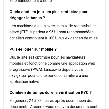
automatiquement crédité.
Quels sont les jeux les plus rentables pour
dégager le bonus ?
Les machines à sous avec un taux de redistribution
élevé (RTP supérieur à 96%) sont recommandées
car elles contribuent à 100% aux exigences de mise.
Puis-je jouer sur mobile ?
Oui, le site est optimisé pour les navigateurs
mobiles et fonctionne comme une application web
progressive (PWA). Lancez-le depuis votre
navigateur pour une expérience similaire à une
application native.
Combien de temps dure la vérification KYC ?
En général, 24 à 72 heures après soumission des
documents. Assurez-vous que vos documents sont