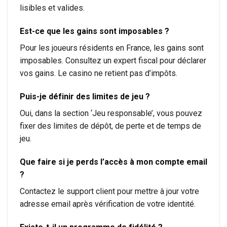
lisibles et valides.
Est-ce que les gains sont imposables ?
Pour les joueurs résidents en France, les gains sont
imposables. Consultez un expert fiscal pour déclarer
vos gains. Le casino ne retient pas d’impôts.
Puis-je définir des limites de jeu ?
Oui, dans la section ‘Jeu responsable’, vous pouvez
fixer des limites de dépôt, de perte et de temps de
jeu.
Que faire si je perds l’accès à mon compte email
?
Contactez le support client pour mettre à jour votre
adresse email après vérification de votre identité.