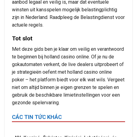
aanbod legaal en veilig is, maar dat eventuele
winsten uit kansspelen mogelijk belastingplichtig
zijn in Nederland. Raadpleeg de Belastingdienst voor
actuele regels.
Tot slot
Met deze gids ben je klaar om veilig en verantwoord
te beginnen bij holland casino online. Of je nu de
gokautomaten verkent, de live dealers uitprobeert of
je strategieën oefent met holland casino online
poker – het platform biedt voor elk wat wils. Vergeet
niet om altijd binnen je eigen grenzen te spelen en
gebruik de beschikbare limietinstellingen voor een
gezonde spelervaring.
CÁC TIN TỨC KHÁC