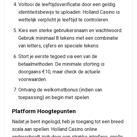
Voltooi de leeftijdsverificatie door een geldig
identiteitsbewijs te uploaden. Holland Casino is
wettelijk verplicht je leeftijd te controleren.
Kies een sterke gebruikersnaam en wachtwoord.
Gebruik minimaal 8 tekens met een combinatie
van letters, cijfers en speciale tekens.
Stort je eerste tegoed via een van de
betaalmethoden. De minimale storting is
doorgaans €10, maar check de actuele
voorwaarden.
Ontvang de welkomstbonus (indien van
toepassing) en begin met spelen.
Platform Hoogtepunten
Nadat je bent ingelogd, heb je toegang tot een breed
scala aan spellen. Holland Casino online
onderscheidt zich door een strakke interface, snelle