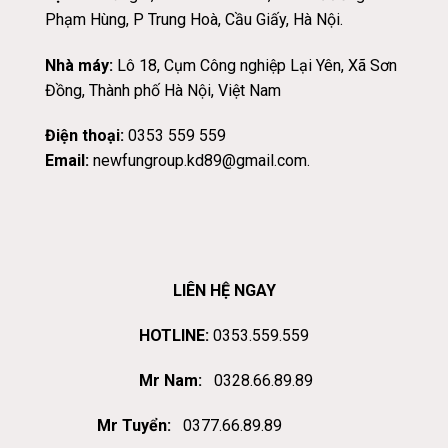
Phạm Hùng, P Trung Hoà, Cầu Giấy, Hà Nội.
Nhà máy:
Lô 18, Cụm Công nghiệp Lại Yên, Xã Sơn
Đồng, Thành phố Hà Nội, Việt Nam
Điện thoại:
0353 559 559
Email:
newfungroup.kd89@gmail.com.
LIÊN HỆ NGAY
HOTLINE:
0353.559.559
Mr Nam:
0328.66.89.89
Mr Tuyển:
0377.66.89.89