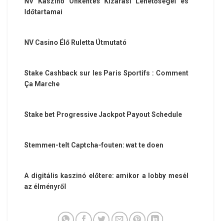
NV Kaszinó Önkéntes Kizárási Lehetőségei és
Időtartamai
NV Casino Élő Ruletta Útmutató
Stake Cashback sur les Paris Sportifs : Comment
Ça Marche
Stake bet Progressive Jackpot Payout Schedule
Stemmen-telt Captcha-fouten: wat te doen
A digitális kaszinó előtere: amikor a lobby mesél
az élményről