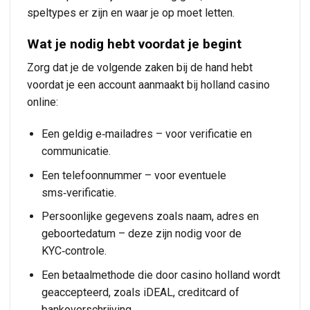
speltypes er zijn en waar je op moet letten.
Wat je nodig hebt voordat je begint
Zorg dat je de volgende zaken bij de hand hebt
voordat je een account aanmaakt bij holland casino
online:
Een geldig e‑mailadres – voor verificatie en
communicatie.
Een telefoonnummer – voor eventuele
sms‑verificatie.
Persoonlijke gegevens zoals naam, adres en
geboortedatum – deze zijn nodig voor de
KYC‑controle.
Een betaalmethode die door casino holland wordt
geaccepteerd, zoals iDEAL, creditcard of
bankoverschrijving.