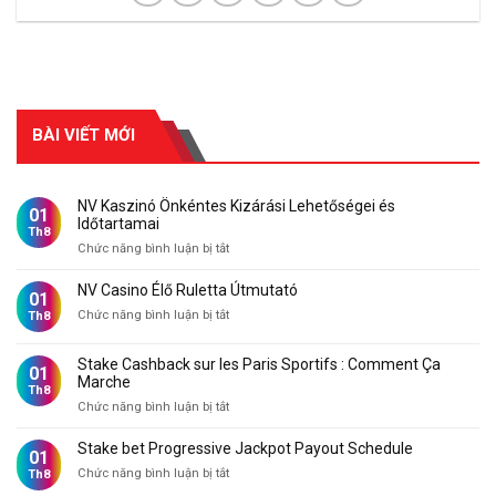
BÀI VIẾT MỚI
NV Kaszinó Önkéntes Kizárási Lehetőségei és
01
Időtartamai
Th8
ở
Chức năng bình luận bị tắt
NV
Kaszinó
NV Casino Élő Ruletta Útmutató
01
Önkéntes
ở
Chức năng bình luận bị tắt
Th8
Kizárási
NV
Lehetőségei
Casino
és
Stake Cashback sur les Paris Sportifs : Comment Ça
01
Élő
Időtartamai
Marche
Ruletta
Th8
ở
Chức năng bình luận bị tắt
Útmutató
Stake
Cashback
Stake bet Progressive Jackpot Payout Schedule
01
sur
ở
Chức năng bình luận bị tắt
Th8
les
Stake