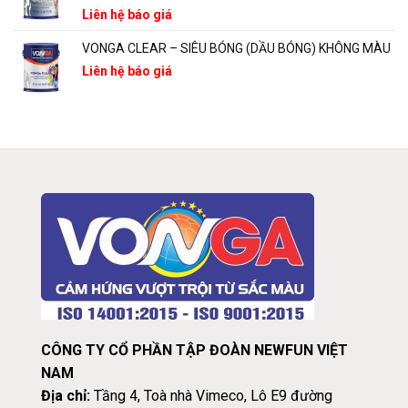
Liên hệ báo giá
VONGA CLEAR – SIÊU BÓNG (DẦU BÓNG) KHÔNG MÀU
Liên hệ báo giá
CÔNG TY CỔ PHẦN TẬP ĐOÀN NEWFUN VIỆT
NAM
Địa chỉ:
Tầng 4, Toà nhà Vimeco, Lô E9 đường