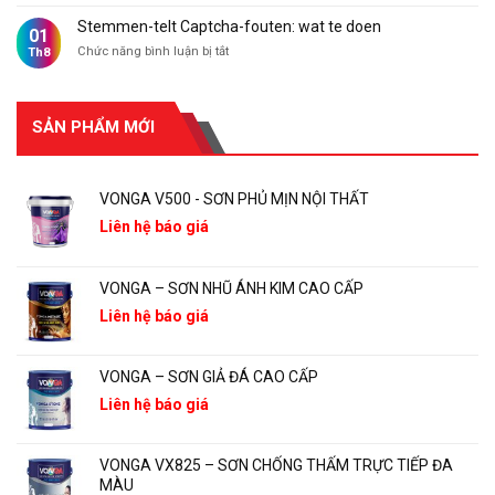
Paris
bet
Sportifs
Stemmen-telt Captcha-fouten: wat te doen
01
Progressive
:
ở
Chức năng bình luận bị tắt
Jackpot
Th8
Comment
Stemmen-
Payout
Ça
telt
Schedule
Marche
Captcha-
SẢN PHẨM MỚI
fouten:
wat
te
doen
VONGA V500 - SƠN PHỦ MỊN NỘI THẤT
Liên hệ báo giá
VONGA – SƠN NHŨ ÁNH KIM CAO CẤP
Liên hệ báo giá
VONGA – SƠN GIẢ ĐÁ CAO CẤP
Liên hệ báo giá
VONGA VX825 – SƠN CHỐNG THẤM TRỰC TIẾP ĐA
MÀU