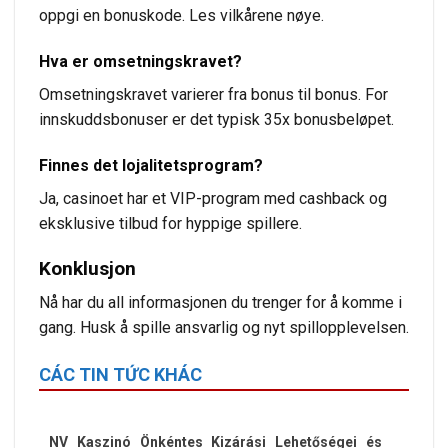
oppgi en bonuskode. Les vilkårene nøye.
Hva er omsetningskravet?
Omsetningskravet varierer fra bonus til bonus. For
innskuddsbonuser er det typisk 35x bonusbeløpet.
Finnes det lojalitetsprogram?
Ja, casinoet har et VIP-program med cashback og
eksklusive tilbud for hyppige spillere.
Konklusjon
Nå har du all informasjonen du trenger for å komme i
gang. Husk å spille ansvarlig og nyt spillopplevelsen.
CÁC TIN TỨC KHÁC
NV Kaszinó Önkéntes Kizárási Lehetőségei és