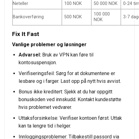
Neteller
100 NOK
50 000 NOK
0-24 ti
100 000
Bankoverføring
500 NOK
3-7 dag
NOK
Fix It Fast
Vanlige problemer og løsninger
Advarsel:
Bruk av VPN kan føre til
kontosuspensjon.
Verifiseringsfeil: Sørg for at dokumentene er
lesbare og i farger. Last opp på nytt hvis avvist.
Bonus ikke kreditert: Sjekk at du har oppgitt
bonuskoden ved innskudd. Kontakt kundestøtte
hvis problemet vedvarer.
Uttaksforsinkelse: Verifiser kontoen først. Uttak
kan ta lengre tid i helger.
Innloggingsproblemer: Tilbakestill passord via