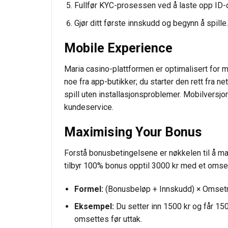
Fullfør KYC-prosessen ved å laste opp ID
Gjør ditt første innskudd og begynn å spille
Mobile Experience
Maria casino-plattformen er optimalisert for 
noe fra app-butikker; du starter den rett fra ne
spill uten installasjonsproblemer. Mobilversjon
kundeservice.
Maximising Your Bonus
Forstå bonusbetingelsene er nøkkelen til å ma
tilbyr 100% bonus opptil 3000 kr med et omse
Formel:
(Bonusbeløp + Innskudd) × Omset
Eksempel:
Du setter inn 1500 kr og får 15
omsettes før uttak.