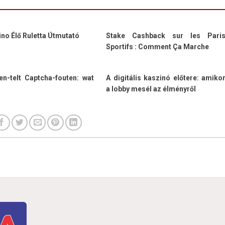
no Élő Ruletta Útmutató
Stake Cashback sur les Pari
Sportifs : Comment Ça Marche
n-telt Captcha-fouten: wat
A digitális kaszinó előtere: amiko
a lobby mesél az élményről