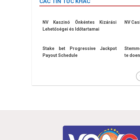
CÁC TIN TỨC KHÁC
NV Kaszinó Önkéntes Kizárási
NV Casi
Lehetőségei és Időtartamai
Stake bet Progressive Jackpot
Stemme
Payout Schedule
te doen