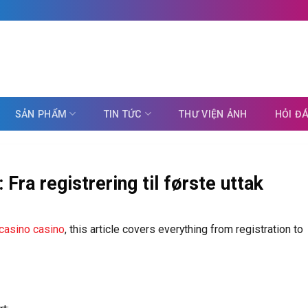
SẢN PHẨM
TIN TỨC
THƯ VIỆN ẢNH
HỎI Đ
Fra registrering til første uttak
casino casino
, this article covers everything from registration to