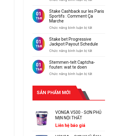
Lehetőségei
NV
és
Casino
Stake Cashback sur les Paris
Időtartamai
01
Élő
Sportifs : Comment Ça
Th8
Ruletta
Marche
Útmutató
ở
Chức năng bình luận bị tắt
Stake
Cashback
Stake bet Progressive
01
sur
Jackpot Payout Schedule
Th8
les
ở
Chức năng bình luận bị tắt
Paris
Stake
Sportifs
bet
Stemmen-telt Captcha-
:
01
Progressive
fouten: wat te doen
Comment
Th8
Jackpot
ở
Chức năng bình luận bị tắt
Ça
Payout
Stemmen-
Marche
Schedule
telt
Captcha-
SẢN PHẨM MỚI
fouten:
wat
te
doen
VONGA V500 - SƠN PHỦ
MỊN NỘI THẤT
Liên hệ báo giá