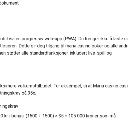
-dokument.
.
mobil via en progressiv web-app (PWA). Du trenger ikke å laste n
ttleseren. Dette gir deg tilgang til maria casino poker og alle and
en støtter alle standardfunksjoner, inkludert live-spill og
ksimere velkomsttilbudet. For eksempel, si at Maria casino cas
tningskrav på 35x:
ningskrav
00 kr i bonus. (1500 + 1500) × 35 = 105 000 kroner som må