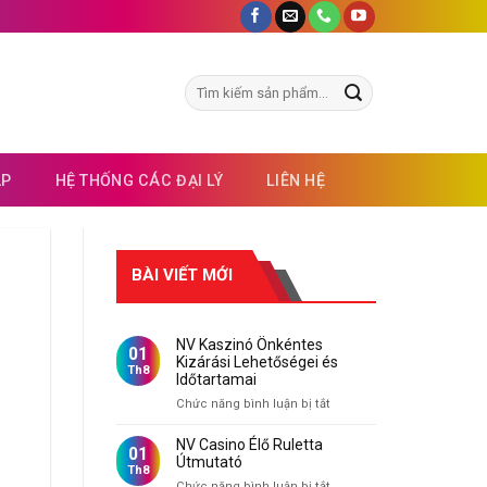
Tìm
kiếm:
ÁP
HỆ THỐNG CÁC ĐẠI LÝ
LIÊN HỆ
BÀI VIẾT MỚI
NV Kaszinó Önkéntes
01
Kizárási Lehetőségei és
Th8
Időtartamai
ở
Chức năng bình luận bị tắt
NV
Kaszinó
NV Casino Élő Ruletta
01
Önkéntes
Útmutató
Th8
Kizárási
ở
Chức năng bình luận bị tắt