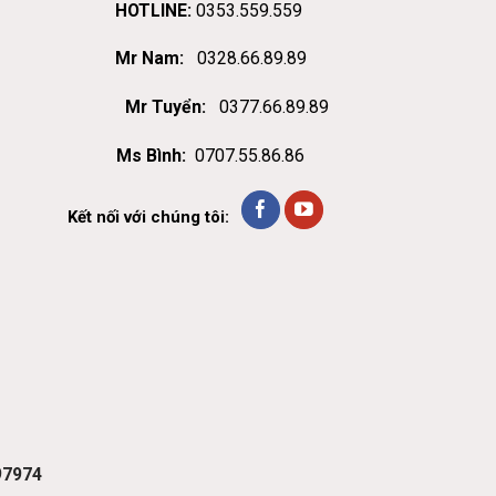
HOTLINE:
0353.559.559
Mr Nam:
0328.66.89.89
Mr Tuyển:
0377.66.89.89
Ms Bình:
0707.55.86.86
Kết nối với chúng tôi:
97974