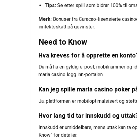
Tips:
Se etter spill som bidrar 100% til o
Merk:
Bonuser fra Curacao-lisensierte casino
inntektsskatt på gevinster.
Need to Know
Hva kreves for å opprette en konto
Du må ha en gyldig e-post, mobilnummer og iden
maria casino logg inn-portalen.
Kan jeg spille maria casino poker p
Ja, plattformen er mobiloptimalsisert og støtt
Hvor lang tid tar innskudd og uttak
Innskudd er umiddelbare, mens uttak kan ta op
Know” for detaljer.