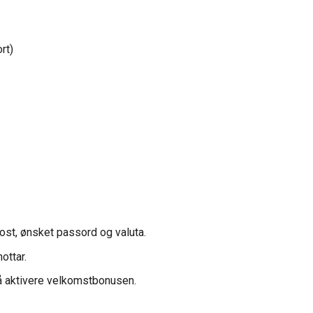
rt)
ost, ønsket passord og valuta.
ottar.
 å aktivere velkomstbonusen.