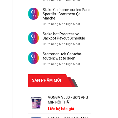
Lehetőségei
NV
és
Casino
Stake Cashback sur les Paris
Időtartamai
01
Élő
Sportifs : Comment Ça
Th8
Ruletta
Marche
Útmutató
ở
Chức năng bình luận bị tắt
Stake
Cashback
Stake bet Progressive
01
sur
Jackpot Payout Schedule
Th8
les
ở
Chức năng bình luận bị tắt
Paris
Stake
Sportifs
bet
Stemmen-telt Captcha-
:
01
Progressive
fouten: wat te doen
Comment
Th8
Jackpot
ở
Chức năng bình luận bị tắt
Ça
Payout
Stemmen-
Marche
Schedule
telt
Captcha-
SẢN PHẨM MỚI
fouten:
wat
te
doen
VONGA V500 - SƠN PHỦ
MỊN NỘI THẤT
Liên hệ báo giá