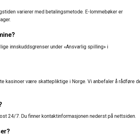
ngstiden varierer med betalingsmetode. E-lommebøker er
ager.
mine?
dlige innskuddsgrenser under «Ansvarlig spilling» i
e kasinoer være skattepliktige i Norge. Vi anbefaler å rådføre d
?
-post 24/7. Du finner kontaktinformasjonen nederst på nettsiden.
ser?