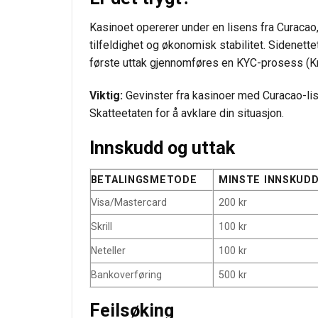
Kasinoet opererer under en lisens fra Curaca
tilfeldighet og økonomisk stabilitet. Sidenette
første uttak gjennomføres en KYC-prosess (Kn
Viktig:
Gevinster fra kasinoer med Curacao-lis
Skatteetaten for å avklare din situasjon.
Innskudd og uttak
BETALINGSMETODE
MINSTE INNSKUD
Visa/Mastercard
200 kr
Skrill
100 kr
Neteller
100 kr
Bankoverføring
500 kr
Feilsøking