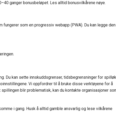
0–40 ganger bonusbeløpet. Les alltid bonusvilkårene nøye.
om fungerer som en progressiv webapp (PWA). Du kan legge den 
eringen.
ling. Du kan sette innskuddsgrenser, tidsbegrensninger for spilløk
innstillingene. Vi oppfordrer til å bruke disse verktøyene for å
at spillingen blir problematisk, kan du kontakte organisasjoner so
komme i gang. Husk å alltid gamble ansvarlig og lese vilkårene