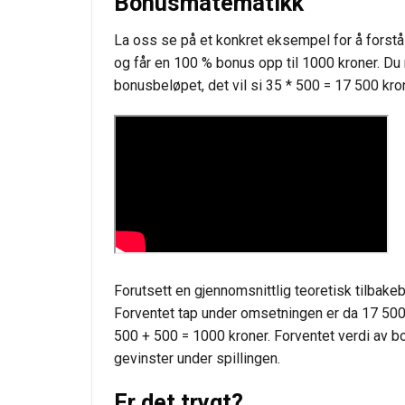
Bonusmatematikk
La oss se på et konkret eksempel for å forst
og får en 100 % bonus opp til 1000 kroner. Du
bonusbeløpet, det vil si 35 * 500 = 17 500 kron
Forutsett en gjennomsnittlig teoretisk tilbake
Forventet tap under omsetningen er da 17 500 *
500 + 500 = 1000 kroner. Forventet verdi av b
gevinster under spillingen.
Er det trygt?