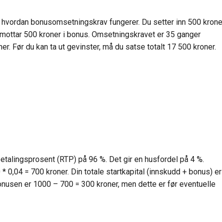
å hvordan bonusomsetningskrav fungerer. Du setter inn 500 krone
 mottar 500 kroner i bonus. Omsetningskravet er 35 ganger
er. Før du kan ta ut gevinster, må du satse totalt 17 500 kroner.
betalingsprosent (RTP) på 96 %. Det gir en husfordel på 4 %.
 0,04 = 700 kroner. Din totale startkapital (innskudd + bonus) er
onusen er 1000 – 700 = 300 kroner, men dette er før eventuelle