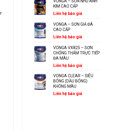
VONGA – SƠN NHŨ ÁNH
KIM CAO CẤP
r
Liên hệ báo giá
VONGA – SƠN GIẢ ĐÁ
CAO CẤP
Liên hệ báo giá
VONGA VX825 – SƠN
CHỐNG THẤM TRỰC TIẾP
ĐA MÀU
Liên hệ báo giá
VONGA CLEAR – SIÊU
BÓNG (DẦU BÓNG)
KHÔNG MÀU
Liên hệ báo giá