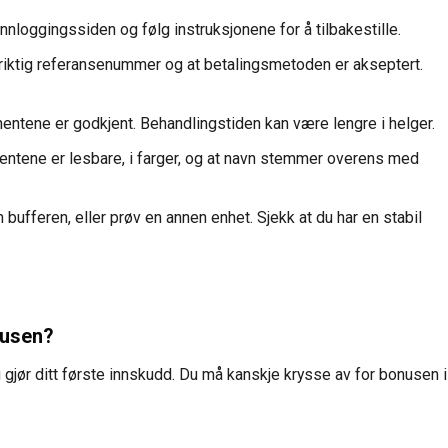
nloggingssiden og følg instruksjonene for å tilbakestille.
 riktig referansenummer og at betalingsmetoden er akseptert.
entene er godkjent. Behandlingstiden kan være lengre i helger.
entene er lesbare, i farger, og at navn stemmer overens med
bufferen, eller prøv en annen enhet. Sjekk at du har en stabil
nusen?
jør ditt første innskudd. Du må kanskje krysse av for bonusen i