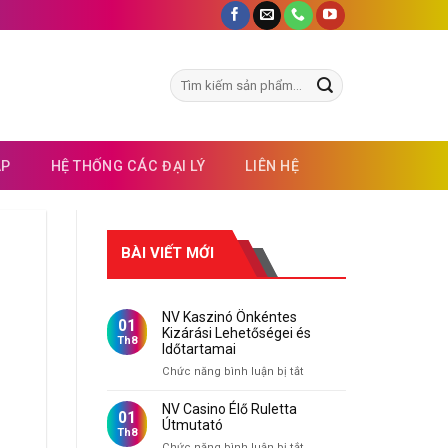
Tìm
kiếm:
ÁP
HỆ THỐNG CÁC ĐẠI LÝ
LIÊN HỆ
BÀI VIẾT MỚI
NV Kaszinó Önkéntes
01
Kizárási Lehetőségei és
Th8
Időtartamai
ở
Chức năng bình luận bị tắt
NV
Kaszinó
NV Casino Élő Ruletta
01
Önkéntes
Útmutató
Th8
Kizárási
ở
Chức năng bình luận bị tắt