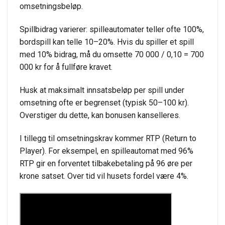
omsetningsbeløp.
Spillbidrag varierer: spilleautomater teller ofte 100%,
bordspill kan telle 10–20%. Hvis du spiller et spill
med 10% bidrag, må du omsette 70 000 / 0,10 = 700
000 kr for å fullføre kravet.
Husk at maksimalt innsatsbeløp per spill under
omsetning ofte er begrenset (typisk 50–100 kr).
Overstiger du dette, kan bonusen kanselleres.
I tillegg til omsetningskrav kommer RTP (Return to
Player). For eksempel, en spilleautomat med 96%
RTP gir en forventet tilbakebetaling på 96 øre per
krone satset. Over tid vil husets fordel være 4%.