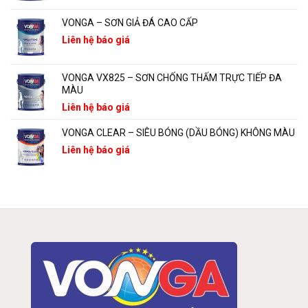
VONGA – SƠN GIẢ ĐÁ CAO CẤP
Liên hệ báo giá
VONGA VX825 – SƠN CHỐNG THẤM TRỰC TIẾP ĐA
MÀU
Liên hệ báo giá
VONGA CLEAR – SIÊU BÓNG (DẦU BÓNG) KHÔNG MÀU
Liên hệ báo giá