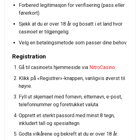
Forbered legitimasjon for verifisering (pass eller
førerkort).
Sjekk at du er over 18 år og bosatt i et land hvor
casinoet er tilgjengelig.
Velg en betalingsmetode som passer dine behov.
Registration
Gå til casinoets hjemmeside via
NitroCasino
.
Klikk på «Registrer»-knappen, vanligvis øverst til
høyre.
Fyll ut skjemaet med fornavn, etternavn, e-post,
telefonnummer og foretrukket valuta.
Opprett et sterkt passord med minst 8 tegn,
inkludert tall og spesialtegn.
Godta vilkårene og bekreft at du er over 18 år.