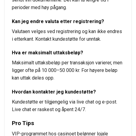
perioder med høy pågang.
Kan jeg endre valuta etter registrering?
Valutaen velges ved registrering og kan ikke endres
i etterkant. Kontakt kundestøtte for unntak.
Hva er maksimalt uttaksbeløp?
Maksimalt uttaksbeløp per transaksjon varierer, men
ligger ofte på 10 000–50 000 kr. For høyere beløp
kan uttak deles opp.
Hvordan kontakter jeg kundestøtte?
Kundestøtte er tilgjengelig via live chat og e-post.
Live chat er raskest og åpent 24/7.
Pro Tips
VIP-programmet hos casinoet belønner lojale