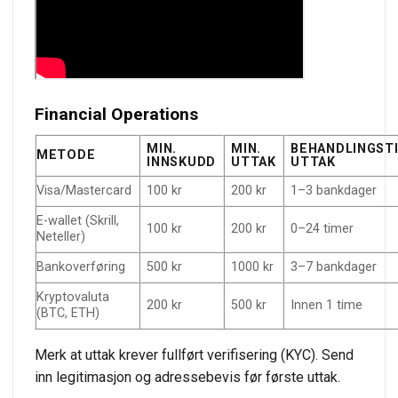
Financial Operations
MIN.
MIN.
BEHANDLINGST
METODE
INNSKUDD
UTTAK
UTTAK
Visa/Mastercard
100 kr
200 kr
1–3 bankdager
E-wallet (Skrill,
100 kr
200 kr
0–24 timer
Neteller)
Bankoverføring
500 kr
1000 kr
3–7 bankdager
Kryptovaluta
200 kr
500 kr
Innen 1 time
(BTC, ETH)
Merk at uttak krever fullført verifisering (KYC). Send
inn legitimasjon og adressebevis før første uttak.