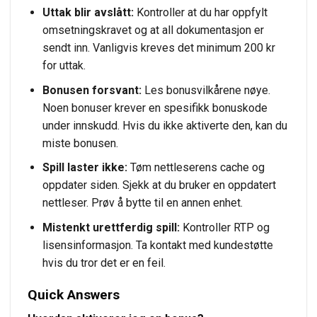
Uttak blir avslått:
Kontroller at du har oppfylt
omsetningskravet og at all dokumentasjon er
sendt inn. Vanligvis kreves det minimum 200 kr
for uttak.
Bonusen forsvant:
Les bonusvilkårene nøye.
Noen bonuser krever en spesifikk bonuskode
under innskudd. Hvis du ikke aktiverte den, kan du
miste bonusen.
Spill laster ikke:
Tøm nettleserens cache og
oppdater siden. Sjekk at du bruker en oppdatert
nettleser. Prøv å bytte til en annen enhet.
Mistenkt urettferdig spill:
Kontroller RTP og
lisensinformasjon. Ta kontakt med kundestøtte
hvis du tror det er en feil.
Quick Answers