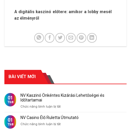
A digitális kaszinó előtere: amikor a lobby mesél
az élményről
BÀI VIẾT MỚI
NV Kaszinó Önkéntes Kizárási Lehetőségei és
01
Időtartamai
Th8
ở
Chức năng bình luận bị tắt
NV
Kaszinó
NV Casino Élő Ruletta Útmutató
01
Önkéntes
ở
Chức năng bình luận bị tắt
Th8
Kizárási
NV