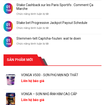
Lehetőségei
Casino
és
Stake Cashback sur les Paris Sportifs : Comment Ça
01
Élő
Időtartamai
Marche
Ruletta
Th8
ở
Chức năng bình luận bị tắt
Útmutató
Stake
Cashback
Stake bet Progressive Jackpot Payout Schedule
01
sur
ở
Chức năng bình luận bị tắt
Th8
les
Stake
Paris
bet
Sportifs
Stemmen-telt Captcha-fouten: wat te doen
01
Progressive
:
ở
Chức năng bình luận bị tắt
Jackpot
Th8
Comment
Stemmen-
Payout
Ça
telt
Schedule
Marche
Captcha-
SẢN PHẨM MỚI
fouten:
wat
te
doen
VONGA V500 - SƠN PHỦ MỊN NỘI THẤT
Liên hệ báo giá
VONGA – SƠN NHŨ ÁNH KIM CAO CẤP
Liên hệ báo giá