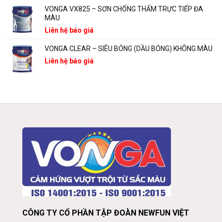
VONGA VX825 – SƠN CHỐNG THẤM TRỰC TIẾP ĐA
MÀU
Liên hệ báo giá
VONGA CLEAR – SIÊU BÓNG (DẦU BÓNG) KHÔNG MÀU
Liên hệ báo giá
CÔNG TY CỔ PHẦN TẬP ĐOÀN NEWFUN VIỆT