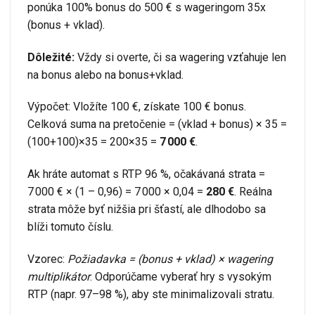
ponúka 100% bonus do 500 € s wageringom 35x
(bonus + vklad).
Dôležité:
Vždy si overte, či sa wagering vzťahuje len
na bonus alebo na bonus+vklad.
Výpočet: Vložíte 100 €, získate 100 € bonus.
Celková suma na pretočenie = (vklad + bonus) × 35 =
(100+100)×35 = 200×35 =
7 000 €
.
Ak hráte automat s RTP 96 %, očakávaná strata =
7 000 € × (1 – 0,96) = 7 000 × 0,04 =
280 €
. Reálna
strata môže byť nižšia pri šťastí, ale dlhodobo sa
blíži tomuto číslu.
Vzorec:
Požiadavka = (bonus + vklad) × wagering
multiplikátor
. Odporúčame vyberať hry s vysokým
RTP (napr. 97–98 %), aby ste minimalizovali stratu.