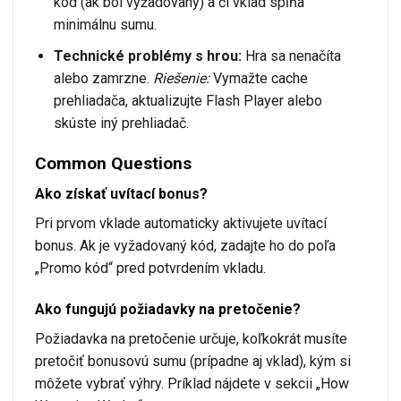
kód (ak bol vyžadovaný) a či vklad spĺňa
minimálnu sumu.
Technické problémy s hrou:
Hra sa nenačíta
alebo zamrzne.
Riešenie:
Vymažte cache
prehliadača, aktualizujte Flash Player alebo
skúste iný prehliadač.
Common Questions
Ako získať uvítací bonus?
Pri prvom vklade automaticky aktivujete uvítací
bonus. Ak je vyžadovaný kód, zadajte ho do poľa
„Promo kód“ pred potvrdením vkladu.
Ako fungujú požiadavky na pretočenie?
Požiadavka na pretočenie určuje, koľkokrát musíte
pretočiť bonusovú sumu (prípadne aj vklad), kým si
môžete vybrať výhry. Príklad nájdete v sekcii „How