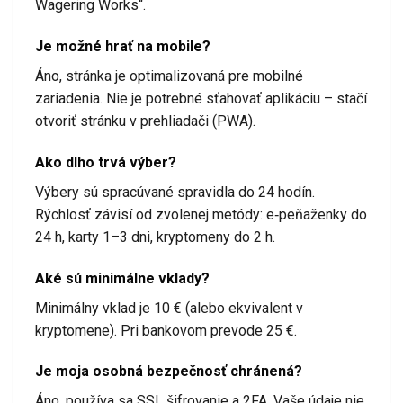
Wagering Works“.
Je možné hrať na mobile?
Áno, stránka je optimalizovaná pre mobilné
zariadenia. Nie je potrebné sťahovať aplikáciu – stačí
otvoriť stránku v prehliadači (PWA).
Ako dlho trvá výber?
Výbery sú spracúvané spravidla do 24 hodín.
Rýchlosť závisí od zvolenej metódy: e‑peňaženky do
24 h, karty 1–3 dni, kryptomeny do 2 h.
Aké sú minimálne vklady?
Minimálny vklad je 10 € (alebo ekvivalent v
kryptomene). Pri bankovom prevode 25 €.
Je moja osobná bezpečnosť chránená?
Áno, používa sa SSL šifrovanie a 2FA. Vaše údaje nie