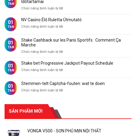
Időtartamai
Th8
ở
Chức năng bình luận bị tắt
NV
Kaszinó
NV Casino Élő Ruletta Útmutató
01
Önkéntes
ở
Chức năng bình luận bị tắt
Th8
Kizárási
NV
Lehetőségei
Casino
és
Stake Cashback sur les Paris Sportifs : Comment Ça
01
Élő
Időtartamai
Marche
Ruletta
Th8
ở
Chức năng bình luận bị tắt
Útmutató
Stake
Cashback
Stake bet Progressive Jackpot Payout Schedule
01
sur
ở
Chức năng bình luận bị tắt
Th8
les
Stake
Paris
bet
Sportifs
Stemmen-telt Captcha-fouten: wat te doen
01
Progressive
:
ở
Chức năng bình luận bị tắt
Jackpot
Th8
Comment
Stemmen-
Payout
Ça
telt
Schedule
Marche
Captcha-
SẢN PHẨM MỚI
fouten:
wat
te
doen
VONGA V500 - SƠN PHỦ MỊN NỘI THẤT