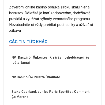
Záverom, online kasíno ponúka širokú škálu hier a
bonusov. Dôležité je hrať zodpovedne, dodržiavať
pravidlá a využívať výhody vernostného programu.
Nezabudnite si vždy prečítať podmienky a užívať si
zábavu.
CÁC TIN TỨC KHÁC
NV Kaszinó Önkéntes Kizárási Lehetőségei és
Időtartamai
NV Casino Élő Ruletta Útmutató
Stake Cashback sur les Paris Sportifs : Comment
Ça Marche