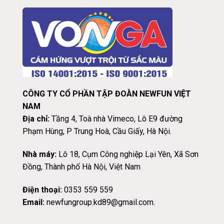
CÔNG TY CỔ PHẦN TẬP ĐOÀN NEWFUN VIỆT
NAM
Địa chỉ:
Tầng 4, Toà nhà Vimeco, Lô E9 đường
Phạm Hùng, P Trung Hoà, Cầu Giấy, Hà Nội.
Nhà máy:
Lô 18, Cụm Công nghiệp Lại Yên, Xã Sơn
Đồng, Thành phố Hà Nội, Việt Nam
Điện thoại:
0353 559 559
Email:
newfungroup.kd89@gmail.com.