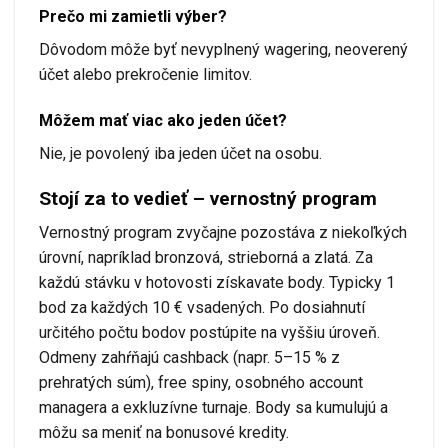
Prečo mi zamietli výber?
Dôvodom môže byť nevyplnený wagering, neoverený
účet alebo prekročenie limitov.
Môžem mať viac ako jeden účet?
Nie, je povolený iba jeden účet na osobu.
Stojí za to vedieť – vernostný program
Vernostný program zvyčajne pozostáva z niekoľkých
úrovní, napríklad bronzová, strieborná a zlatá. Za
každú stávku v hotovosti získavate body. Typicky 1
bod za každých 10 € vsadených. Po dosiahnutí
určitého počtu bodov postúpite na vyššiu úroveň.
Odmeny zahŕňajú cashback (napr. 5–15 % z
prehratých súm), free spiny, osobného account
managera a exkluzívne turnaje. Body sa kumulujú a
môžu sa meniť na bonusové kredity.