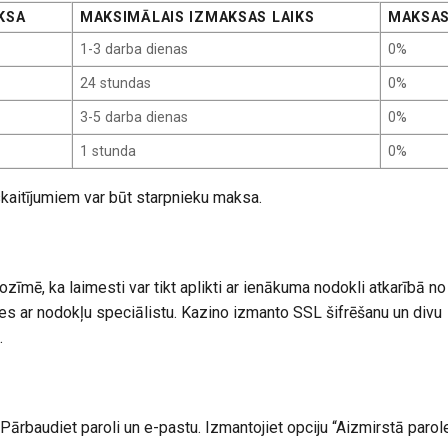
KSA
MAKSIMĀLAIS IZMAKSAS LAIKS
MAKSA
1-3 darba dienas
0%
24 stundas
0%
3-5 darba dienas
0%
1 stunda
0%
aitījumiem var būt starpnieku maksa.
ozīmē, ka laimesti var tikt aplikti ar ienākuma nodokli atkarībā no
ies ar nodokļu speciālistu. Kazino izmanto SSL šifrēšanu un divu
.
Pārbaudiet paroli un e-pastu. Izmantojiet opciju “Aizmirstā parole