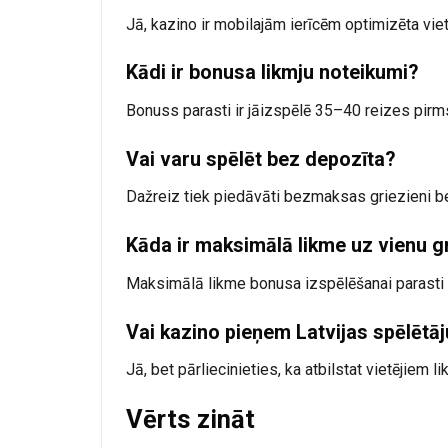
Jā, kazino ir mobilajām ierīcēm optimizēta viet
Kādi ir bonusa likmju noteikumi?
Bonuss parasti ir jāizspēlē 35–40 reizes pir
Vai varu spēlēt bez depozīta?
Dažreiz tiek piedāvāti bezmaksas griezieni be
Kāda ir maksimālā likme uz vienu g
Maksimālā likme bonusa izspēlēšanai parasti i
Vai kazino pieņem Latvijas spēlētā
Jā, bet pārliecinieties, ka atbilstat vietējiem l
Vērts zināt