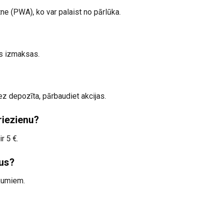
ne (PWA), ko var palaist no pārlūka.
ms izmaksas.
z depozīta, pārbaudiet akcijas.
riezienu?
r 5 €.
jus?
ikumiem.