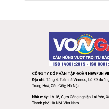
CÔNG TY CỔ PHẦN TẬP ĐOÀN NEWFUN VI
Địa chỉ:
Tầng 4, Toà nhà Vimeco, Lô E9 đườn
Trung Hoà, Cầu Giấy, Hà Nội.
Nhà máy:
Lô 18, Cụm Công nghiệp Lại Yên, X
Thành phố Hà Nội, Việt Nam