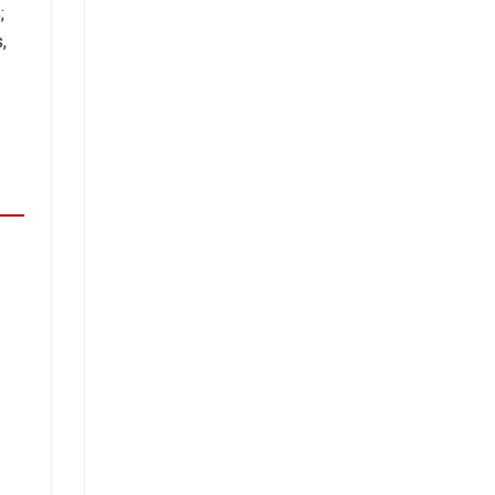
;
,
s
r