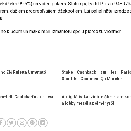
lekdžeks 99,5%) un video pokers. Slotu spēlēs RTP ir ap 94–97%
ram, dažiem progresīvajiem džekpotiem. Lai palielinātu izredzes
u.
tos no kļūdām un maksimāli izmantotu spēļu pieredzi. Vienmēr
no Élő Ruletta Útmutató
Stake Cashback sur les Pari
Sportifs : Comment Ça Marche
n-telt Captcha-fouten: wat
A digitális kaszinó előtere: amiko
a lobby mesél az élményről