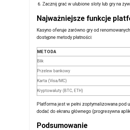
Zacznij grać w ulubione sloty lub gry na ży
Najważniejsze funkcje plat
Kasyno oferuje zarówno gry od renomowanych 
dostępne metody płatności:
METODA
Blik
Przelew bankowy
Karta (Visa/MC)
Kryptowaluty (BTC, ETH)
Platforma jest w pełni zoptymalizowana pod 
dodać do ekranu głównego (progresywna aplik
Podsumowanie