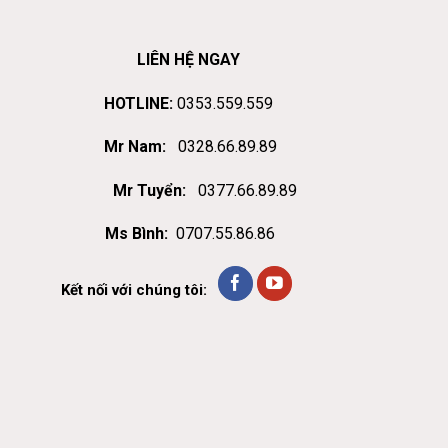
LIÊN HỆ NGAY
HOTLINE:
0353.559.559
Mr Nam:
0328.66.89.89
Mr Tuyển:
0377.66.89.89
Ms Bình:
0707.55.86.86
Kết nối với chúng tôi: