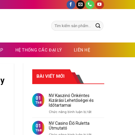
Tìm
kiếm:
ÁP
HỆ THỐNG CÁC ĐẠI LÝ
LIÊN HỆ
BÀI VIẾT MỚI
ty
NV Kaszinó Önkéntes
01
Kizárási Lehetőségei és
Th8
Időtartamai
ở
Chức năng bình luận bị tắt
NV
Kaszinó
NV Casino Élő Ruletta
01
Önkéntes
Útmutató
Th8
Kizárási
ở
Chức năng bình luận bị tắt