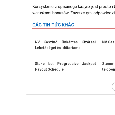
Korzystanie z opisanego kasyna jest proste i b
warunkami bonusów. Zawsze graj odpowiedzial
CÁC TIN TỨC KHÁC
NV Kaszinó Önkéntes Kizárási
NV Casi
Lehetőségei és Időtartamai
Stake bet Progressive Jackpot
Stemme
Payout Schedule
te doen