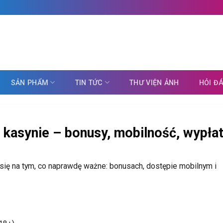
SẢN PHẨM
TIN TỨC
THƯ VIỆN ẢNH
HỎI Đ
kasynie – bonusy, mobilność, wypła
się na tym, co naprawdę ważne: bonusach, dostępie mobilnym i