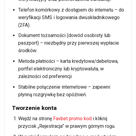
Telefon komórkowy z dostępem do internetu – do
weryfikacji SMS i logowania dwuskładnikowego
(2FA).
Dokument tożsamości (dowód osobisty lub
paszport) – niezbędny przy pierwszej wypłacie
środków.
Metoda płatności – karta kredytowa/debetowa,
portfel elektroniczny lub kryptowaluta, w
zależności od preferencji.
Stabilne połączenie internetowe – zapewni
płynną rozgrywkę bez opóźnień.
Tworzenie konta
Wejdź na stronę
Favbet promo kod
i kliknij
przycisk „Rejestracja” w prawym górnym rogu.