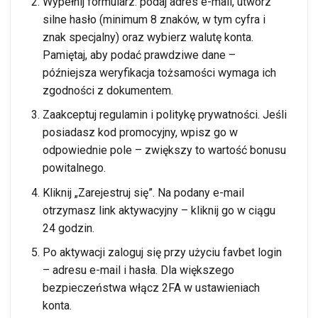
Wypełnij formularz: podaj adres e-mail, utwórz
silne hasło (minimum 8 znaków, w tym cyfra i
znak specjalny) oraz wybierz walutę konta.
Pamiętaj, aby podać prawdziwe dane –
późniejsza weryfikacja tożsamości wymaga ich
zgodności z dokumentem.
Zaakceptuj regulamin i politykę prywatności. Jeśli
posiadasz kod promocyjny, wpisz go w
odpowiednie pole – zwiększy to wartość bonusu
powitalnego.
Kliknij „Zarejestruj się”. Na podany e-mail
otrzymasz link aktywacyjny – kliknij go w ciągu
24 godzin.
Po aktywacji zaloguj się przy użyciu favbet login
– adresu e-mail i hasła. Dla większego
bezpieczeństwa włącz 2FA w ustawieniach
konta.