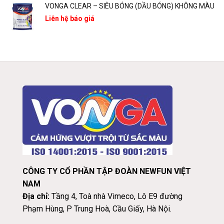
VONGA CLEAR – SIÊU BÓNG (DẦU BÓNG) KHÔNG MÀU
Liên hệ báo giá
CÔNG TY CỔ PHẦN TẬP ĐOÀN NEWFUN VIỆT
NAM
Địa chỉ:
Tầng 4, Toà nhà Vimeco, Lô E9 đường
Phạm Hùng, P Trung Hoà, Cầu Giấy, Hà Nội.