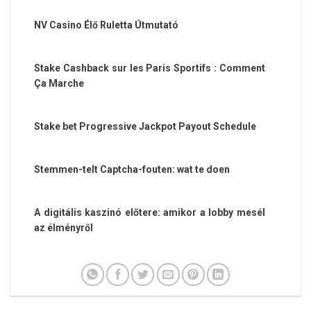
NV Casino Élő Ruletta Útmutató
Stake Cashback sur les Paris Sportifs : Comment
Ça Marche
Stake bet Progressive Jackpot Payout Schedule
Stemmen-telt Captcha-fouten: wat te doen
A digitális kaszinó előtere: amikor a lobby mesél
az élményről