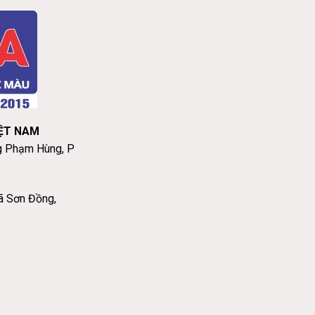
ỆT NAM
g Phạm Hùng, P
ã Sơn Đồng,