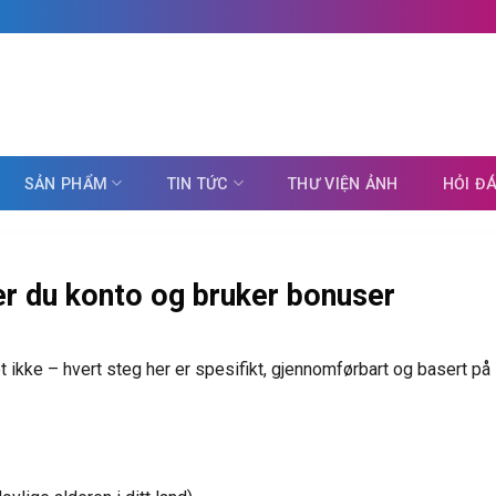
SẢN PHẨM
TIN TỨC
THƯ VIỆN ẢNH
HỎI Đ
er du konto og bruker bonuser
 ikke – hvert steg her er spesifikt, gjennomførbart og basert på