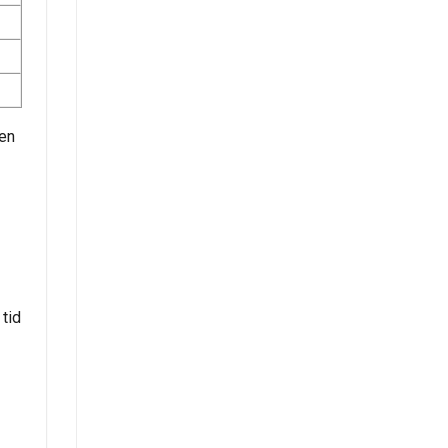
sen
tid