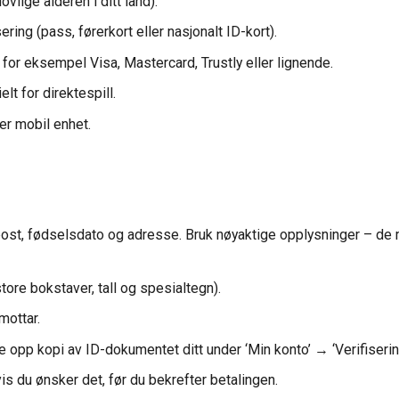
lige alderen i ditt land).
ring (pass, førerkort eller nasjonalt ID-kort).
or eksempel Visa, Mastercard, Trustly eller lignende.
lt for direktespill.
ler mobil enhet.
-post, fødselsdato og adresse. Bruk nøyaktige opplysninger – de
tore bokstaver, tall og spesialtegn).
mottar.
te opp kopi av ID-dokumentet ditt under ‘Min konto’ → ‘Verifiserin
is du ønsker det, før du bekrefter betalingen.