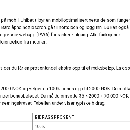
e på mobil. Unibet tilbyr en mobiloptimalisert nettside som funger
Bare åpne nettleseren, gå til nettsiden og logg inn. Du kan også
rogressiv webapp (PWA) for raskere tilgang. Alle funksjoner,
ilgjengelige fra mobilen.
der du får en prosentandel ekstra opp til et maksbeløp. La oss
n 2000 NOK og velger en 100% bonus opp til 2000 NOK. Du motta
anger bonusbeløpet. Da må du omsette 35 × 2000 = 70 000 NOK 
 omsetningskravet. Tabellen under viser typiske bidrag:
BIDRAGSPROSENT
100%