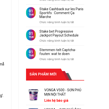
Lehetőségei
NV
és
Casino
Stake Cashback sur les Paris
Időtartamai
01
Élő
Sportifs : Comment Ça
Th8
Ruletta
Marche
Útmutató
ở
Chức năng bình luận bị tắt
Stake
Cashback
Stake bet Progressive
01
sur
Jackpot Payout Schedule
Th8
les
ở
Chức năng bình luận bị tắt
Paris
Stake
Sportifs
bet
Stemmen-telt Captcha-
:
01
Progressive
fouten: wat te doen
Comment
Th8
Jackpot
ở
Chức năng bình luận bị tắt
Ça
Payout
Stemmen-
Marche
 må
Schedule
telt
Captcha-
SẢN PHẨM MỚI
fouten:
wat
te
doen
VONGA V500 - SƠN PHỦ
MỊN NỘI THẤT
g’.
Liên hệ báo giá