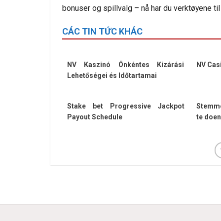
bonuser og spillvalg – nå har du verktøyene til 
CÁC TIN TỨC KHÁC
NV Kaszinó Önkéntes Kizárási
NV Casi
Lehetőségei és Időtartamai
Stake bet Progressive Jackpot
Stemme
Payout Schedule
te doen