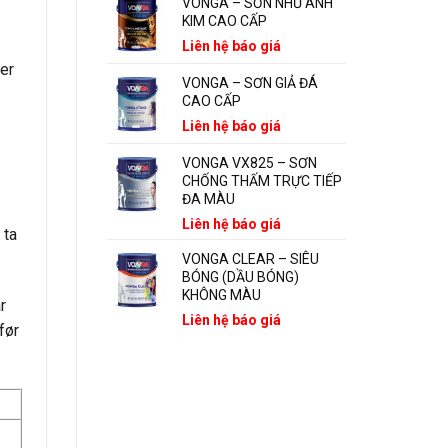
VONGA – SƠN NHŨ ÁNH
KIM CAO CẤP
Liên hệ báo giá
er
VONGA – SƠN GIẢ ĐÁ
CAO CẤP
Liên hệ báo giá
VONGA VX825 – SƠN
CHỐNG THẤM TRỰC TIẾP
ĐA MÀU
Liên hệ báo giá
 ta
VONGA CLEAR – SIÊU
BÓNG (DẦU BÓNG)
KHÔNG MÀU
r
Liên hệ báo giá
før