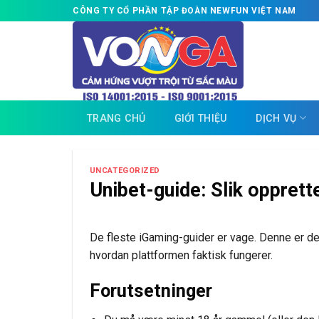
Skip
CÔNG TY CỔ PHẦN TẬP ĐOÀN NEWFUN VIỆT NAM
to
content
TRANG CHỦ
GIỚI THIỆU
DỊCH VỤ
UNCATEGORIZED
Unibet-guide: Slik opprett
De fleste iGaming-guider er vage. Denne er det
hvordan plattformen faktisk fungerer.
Forutsetninger