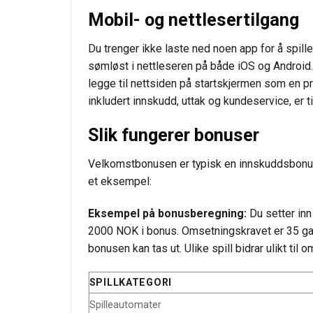
Mobil- og nettlesertilgang
Du trenger ikke laste ned noen app for å spill
sømløst i nettleseren på både iOS og Android. 
legge til nettsiden på startskjermen som en p
inkludert innskudd, uttak og kundeservice, er t
Slik fungerer bonuser
Velkomstbonusen er typisk en innskuddsbonus 
et eksempel:
Eksempel på bonusberegning:
Du setter in
2000 NOK i bonus. Omsetningskravet er 35 g
bonusen kan tas ut. Ulike spill bidrar ulikt til
SPILLKATEGORI
Spilleautomater