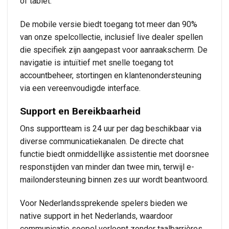
of tablet.
De mobile versie biedt toegang tot meer dan 90%
van onze spelcollectie, inclusief live dealer spellen
die specifiek zijn aangepast voor aanraakscherm. De
navigatie is intuïtief met snelle toegang tot
accountbeheer, stortingen en klantenondersteuning
via een vereenvoudigde interface.
Support en Bereikbaarheid
Ons supportteam is 24 uur per dag beschikbaar via
diverse communicatiekanalen. De directe chat
functie biedt onmiddellijke assistentie met doorsnee
responstijden van minder dan twee min, terwijl e-
mailondersteuning binnen zes uur wordt beantwoord.
Voor Nederlandssprekende spelers bieden we
native support in het Nederlands, waardoor
communicatie soepel verloopt zonder taalbarrières.