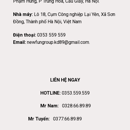
Phạm Hùng, P Trung Hoà, Cầu Giấy, Hà Nội.
Nhà máy:
Lô 18, Cụm Công nghiệp Lại Yên, Xã Sơn
Đồng, Thành phố Hà Nội, Việt Nam
Điện thoại:
0353 559 559
Email:
newfungroup.kd89@gmail.com.
LIÊN HỆ NGAY
HOTLINE:
0353.559.559
Mr Nam:
0328.66.89.89
Mr Tuyển:
0377.66.89.89