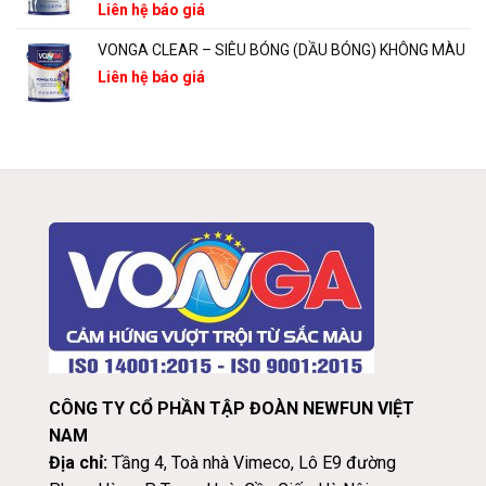
Liên hệ báo giá
VONGA CLEAR – SIÊU BÓNG (DẦU BÓNG) KHÔNG MÀU
Liên hệ báo giá
CÔNG TY CỔ PHẦN TẬP ĐOÀN NEWFUN VIỆT
NAM
Địa chỉ:
Tầng 4, Toà nhà Vimeco, Lô E9 đường