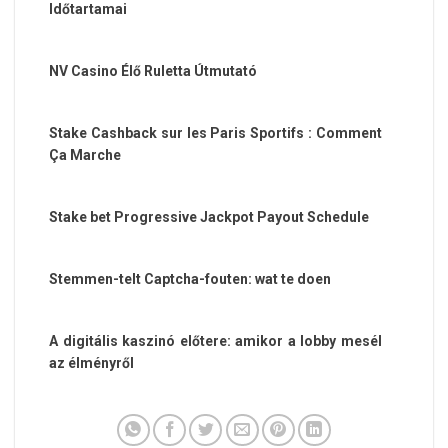
Időtartamai
NV Casino Élő Ruletta Útmutató
Stake Cashback sur les Paris Sportifs : Comment
Ça Marche
Stake bet Progressive Jackpot Payout Schedule
Stemmen-telt Captcha-fouten: wat te doen
A digitális kaszinó előtere: amikor a lobby mesél
az élményről