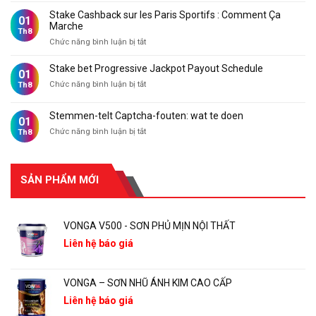
Lehetőségei
Casino
és
Stake Cashback sur les Paris Sportifs : Comment Ça
01
Élő
Időtartamai
Marche
Ruletta
Th8
ở
Chức năng bình luận bị tắt
Útmutató
Stake
Cashback
Stake bet Progressive Jackpot Payout Schedule
01
sur
ở
Chức năng bình luận bị tắt
Th8
les
Stake
Paris
bet
Sportifs
Stemmen-telt Captcha-fouten: wat te doen
01
Progressive
:
ở
Chức năng bình luận bị tắt
Jackpot
Th8
Comment
Stemmen-
Payout
Ça
telt
Schedule
Marche
Captcha-
SẢN PHẨM MỚI
fouten:
wat
te
doen
VONGA V500 - SƠN PHỦ MỊN NỘI THẤT
Liên hệ báo giá
VONGA – SƠN NHŨ ÁNH KIM CAO CẤP
Liên hệ báo giá