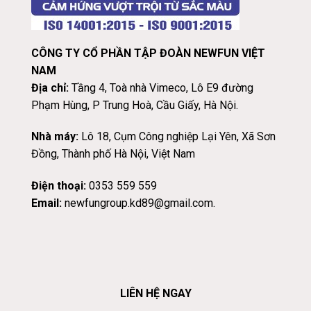
CÔNG TY CỔ PHẦN TẬP ĐOÀN NEWFUN VIỆT
NAM
Địa chỉ:
Tầng 4, Toà nhà Vimeco, Lô E9 đường
Phạm Hùng, P Trung Hoà, Cầu Giấy, Hà Nội.
Nhà máy:
Lô 18, Cụm Công nghiệp Lại Yên, Xã Sơn
Đồng, Thành phố Hà Nội, Việt Nam
Điện thoại:
0353 559 559
Email:
newfungroup.kd89@gmail.com.
LIÊN HỆ NGAY