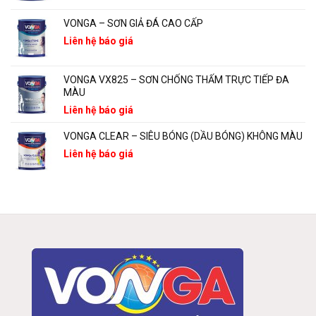
VONGA – SƠN GIẢ ĐÁ CAO CẤP
Liên hệ báo giá
VONGA VX825 – SƠN CHỐNG THẤM TRỰC TIẾP ĐA
MÀU
Liên hệ báo giá
VONGA CLEAR – SIÊU BÓNG (DẦU BÓNG) KHÔNG MÀU
Liên hệ báo giá