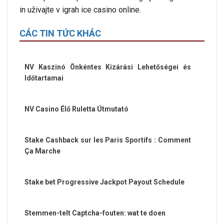
in uživajte v igrah ice casino online.
CÁC TIN TỨC KHÁC
NV Kaszinó Önkéntes Kizárási Lehetőségei és
Időtartamai
NV Casino Élő Ruletta Útmutató
Stake Cashback sur les Paris Sportifs : Comment
Ça Marche
Stake bet Progressive Jackpot Payout Schedule
Stemmen-telt Captcha-fouten: wat te doen