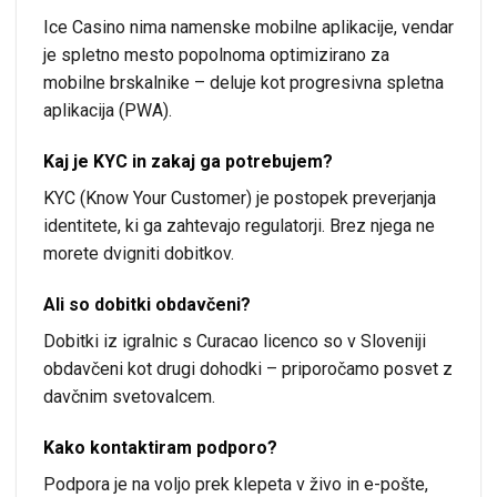
Ice Casino nima namenske mobilne aplikacije, vendar
je spletno mesto popolnoma optimizirano za
mobilne brskalnike – deluje kot progresivna spletna
aplikacija (PWA).
Kaj je KYC in zakaj ga potrebujem?
KYC (Know Your Customer) je postopek preverjanja
identitete, ki ga zahtevajo regulatorji. Brez njega ne
morete dvigniti dobitkov.
Ali so dobitki obdavčeni?
Dobitki iz igralnic s Curacao licenco so v Sloveniji
obdavčeni kot drugi dohodki – priporočamo posvet z
davčnim svetovalcem.
Kako kontaktiram podporo?
Podpora je na voljo prek klepeta v živo in e-pošte,