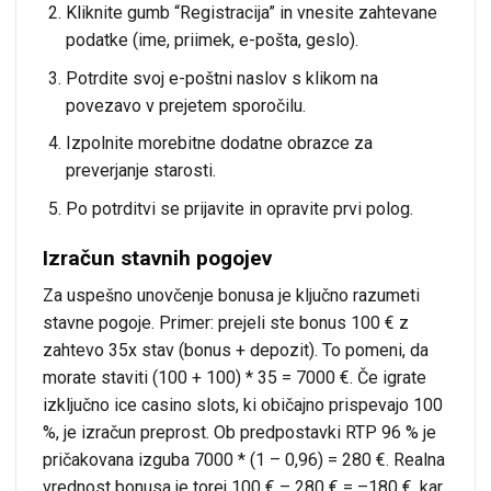
Kliknite gumb “Registracija” in vnesite zahtevane
podatke (ime, priimek, e-pošta, geslo).
Potrdite svoj e-poštni naslov s klikom na
povezavo v prejetem sporočilu.
Izpolnite morebitne dodatne obrazce za
preverjanje starosti.
Po potrditvi se prijavite in opravite prvi polog.
Izračun stavnih pogojev
Za uspešno unovčenje bonusa je ključno razumeti
stavne pogoje. Primer: prejeli ste bonus 100 € z
zahtevo 35x stav (bonus + depozit). To pomeni, da
morate staviti (100 + 100) * 35 = 7000 €. Če igrate
izključno ice casino slots, ki običajno prispevajo 100
%, je izračun preprost. Ob predpostavki RTP 96 % je
pričakovana izguba 7000 * (1 – 0,96) = 280 €. Realna
vrednost bonusa je torej 100 € – 280 € = –180 €, kar