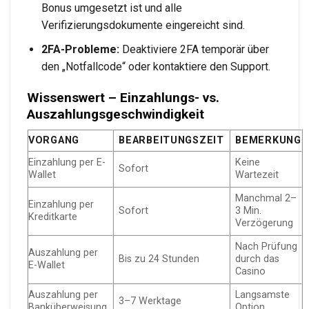
Bonus umgesetzt ist und alle
Verifizierungsdokumente eingereicht sind.
2FA-Probleme:
Deaktiviere 2FA temporär über
den „Notfallcode“ oder kontaktiere den Support.
Wissenswert – Einzahlungs- vs.
Auszahlungsgeschwindigkeit
VORGANG
BEARBEITUNGSZEIT
BEMERKUNG
Einzahlung per E-
Keine
Sofort
Wallet
Wartezeit
Manchmal 2–
Einzahlung per
Sofort
3 Min.
Kreditkarte
Verzögerung
Nach Prüfung
Auszahlung per
Bis zu 24 Stunden
durch das
E-Wallet
Casino
Auszahlung per
Langsamste
3–7 Werktage
Banküberweisung
Option