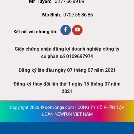
Mr Tuyển:
0377.66.89.89
Ms Bình:
0707.55.86.86
Kết nối với chúng tôi:
Giấy chứng nhận đăng ký doanh nghiệp công ty
cổ phần số 0109697974
Đăng ký lần đầu ngày 07 tháng 07 năm 2021
Đăng ký thay đổi lần thứ 1 ngày 15 tháng 07 năm
2021
Copyright 2026 ©
sonvonga.com | CÔNG TY CỔ PHẦN TẬP
ĐOÀN NEWFUN VIỆT NAM