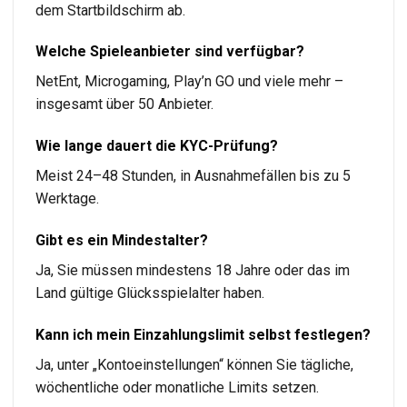
dem Startbildschirm ab.
Welche Spieleanbieter sind verfügbar?
NetEnt, Microgaming, Play’n GO und viele mehr –
insgesamt über 50 Anbieter.
Wie lange dauert die KYC-Prüfung?
Meist 24–48 Stunden, in Ausnahmefällen bis zu 5
Werktage.
Gibt es ein Mindestalter?
Ja, Sie müssen mindestens 18 Jahre oder das im
Land gültige Glücksspielalter haben.
Kann ich mein Einzahlungslimit selbst festlegen?
Ja, unter „Kontoeinstellungen“ können Sie tägliche,
wöchentliche oder monatliche Limits setzen.