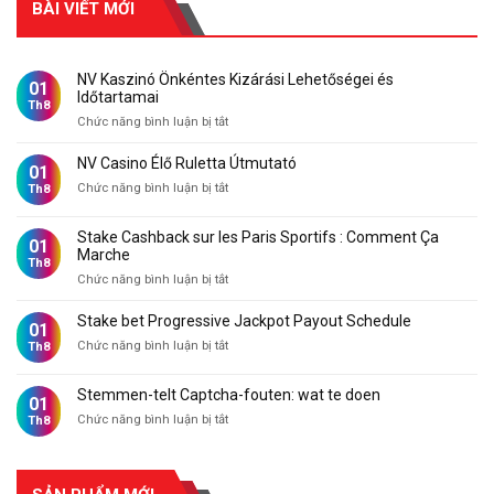
BÀI VIẾT MỚI
NV Kaszinó Önkéntes Kizárási Lehetőségei és
01
Időtartamai
Th8
ở
Chức năng bình luận bị tắt
NV
Kaszinó
NV Casino Élő Ruletta Útmutató
01
Önkéntes
ở
Chức năng bình luận bị tắt
Th8
Kizárási
NV
Lehetőségei
Casino
és
Stake Cashback sur les Paris Sportifs : Comment Ça
01
Élő
Időtartamai
Marche
Ruletta
Th8
ở
Chức năng bình luận bị tắt
Útmutató
Stake
Cashback
Stake bet Progressive Jackpot Payout Schedule
01
sur
ở
Chức năng bình luận bị tắt
Th8
les
Stake
Paris
bet
Sportifs
Stemmen-telt Captcha-fouten: wat te doen
01
Progressive
:
ở
Chức năng bình luận bị tắt
Jackpot
Th8
Comment
Stemmen-
Payout
Ça
telt
Schedule
Marche
Captcha-
fouten: