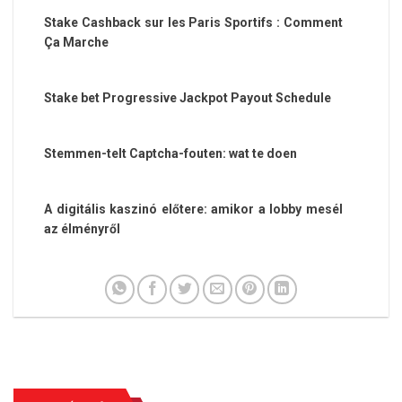
Stake Cashback sur les Paris Sportifs : Comment
Ça Marche
Stake bet Progressive Jackpot Payout Schedule
Stemmen-telt Captcha-fouten: wat te doen
A digitális kaszinó előtere: amikor a lobby mesél
az élményről