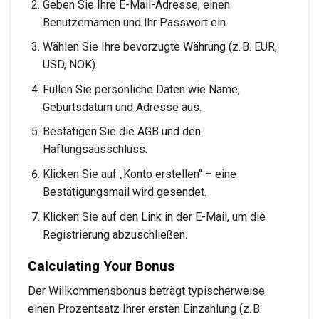
Geben Sie Ihre E-Mail-Adresse, einen
Benutzernamen und Ihr Passwort ein.
Wählen Sie Ihre bevorzugte Währung (z. B. EUR,
USD, NOK).
Füllen Sie persönliche Daten wie Name,
Geburtsdatum und Adresse aus.
Bestätigen Sie die AGB und den
Haftungsausschluss.
Klicken Sie auf „Konto erstellen“ – eine
Bestätigungsmail wird gesendet.
Klicken Sie auf den Link in der E-Mail, um die
Registrierung abzuschließen.
Calculating Your Bonus
Der Willkommensbonus beträgt typischerweise
einen Prozentsatz Ihrer ersten Einzahlung (z. B.