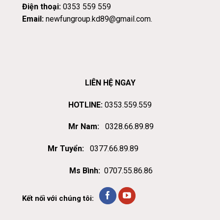
Điện thoại:
0353 559 559
Email:
newfungroup.kd89@gmail.com.
LIÊN HỆ NGAY
HOTLINE:
0353.559.559
Mr Nam:
0328.66.89.89
Mr Tuyển:
0377.66.89.89
Ms Bình:
0707.55.86.86
Kết nối với chúng tôi: