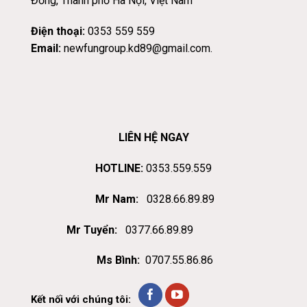
Đồng, Thành phố Hà Nội, Việt Nam
Điện thoại:
0353 559 559
Email:
newfungroup.kd89@gmail.com.
LIÊN HỆ NGAY
HOTLINE:
0353.559.559
Mr Nam:
0328.66.89.89
Mr Tuyển:
0377.66.89.89
Ms Bình:
0707.55.86.86
Kết nối với chúng tôi: