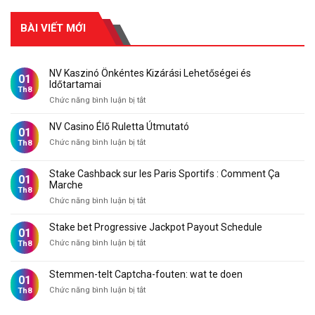
BÀI VIẾT MỚI
NV Kaszinó Önkéntes Kizárási Lehetőségei és
01
Időtartamai
Th8
ở
Chức năng bình luận bị tắt
NV
Kaszinó
NV Casino Élő Ruletta Útmutató
01
Önkéntes
ở
Chức năng bình luận bị tắt
Th8
Kizárási
NV
Lehetőségei
Casino
és
Stake Cashback sur les Paris Sportifs : Comment Ça
01
Élő
Időtartamai
Marche
Ruletta
Th8
ở
Chức năng bình luận bị tắt
Útmutató
Stake
Cashback
Stake bet Progressive Jackpot Payout Schedule
01
sur
ở
Chức năng bình luận bị tắt
Th8
les
Stake
Paris
bet
Sportifs
Stemmen-telt Captcha-fouten: wat te doen
01
Progressive
:
ở
Chức năng bình luận bị tắt
Jackpot
Th8
Comment
Stemmen-
Payout
Ça
telt
Schedule