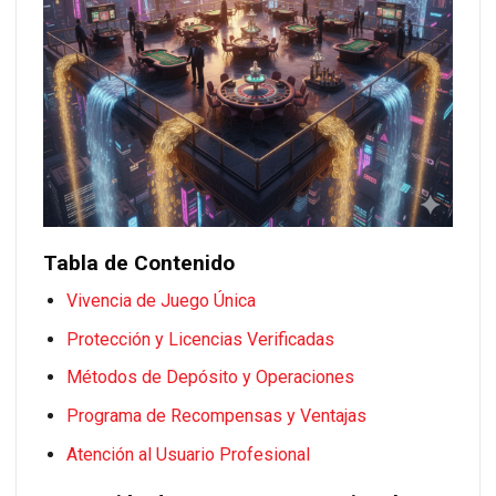
Tabla de Contenido
Vivencia de Juego Única
Protección y Licencias Verificadas
Métodos de Depósito y Operaciones
Programa de Recompensas y Ventajas
Atención al Usuario Profesional