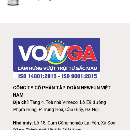
CÔNG TY CỔ PHẦN TẬP ĐOÀN NEWFUN VIỆT
NAM
Địa chỉ:
Tầng 4, Toà nhà Vimeco, Lô E9 đường
Phạm Hùng, P Trung Hoà, Cầu Giấy, Hà Nội.
Nhà máy:
Lô 18, Cụm Công nghiệp Lại Yên, Xã Sơn